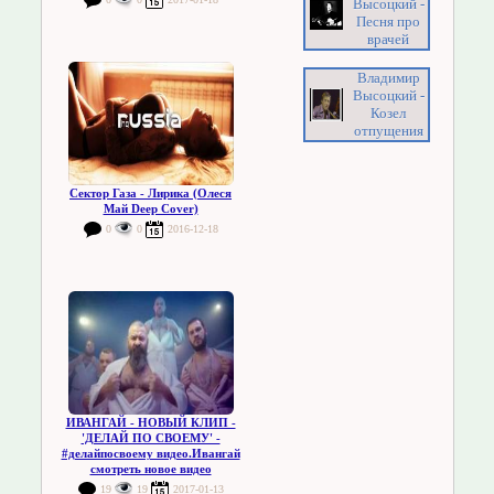
Высоцкий -
Песня про
врачей
Владимир
Высоцкий -
Козел
отпущения
Сектор Газа - Лирика (Олеся
Май Deep Cover)
0
0
2016-12-18
ИВАНГАЙ - НОВЫЙ КЛИП -
'ДЕЛАЙ ПО СВОЕМУ' -
#делайпосвоему видео.Ивангай
смотреть новое видео
19
19
2017-01-13