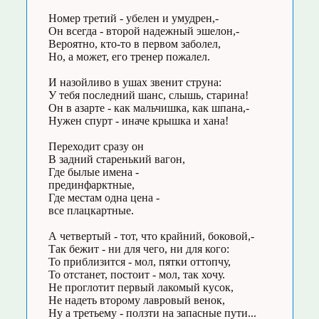
Номер третий - убелен и умудрен,-
Он всегда - второй надежный эшелон,-
Вероятно, кто-то в первом заболел,
Но, а может, его тренер пожалел.
И назойливо в ушах звенит струна:
У тебя последний шанс, слышь, старина!
Он в азарте - как мальчишка, как шпана,-
Нужен спурт - иначе крышка и хана!
Переходит сразу он
В задний старенький вагон,
Где былые имена -
прединфарктные,
Где местам одна цена -
все плацкартные.
А четвертый - тот, что крайний, боковой,-
Так бежит - ни для чего, ни для кого:
То приблизится - мол, пятки оттопчу,
То отстанет, постоит - мол, так хочу.
Не проглотит первый лакомый кусок,
Не надеть второму лавровый венок,
Ну а третьему - ползти на запасные пути...