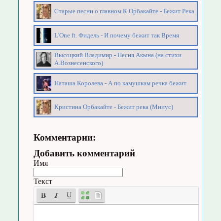
Старые песни о главном К Орбакайте - Бежит Река
L'One ft. Фидель - И почему бежит так Время
Высоцкий Владимир - Песня Акына (на стихи
А.Вознесенского)
Наташа Королева - А по камушкам речка бежит
Кристина Орбакайте - Бежит река (Минус)
Комментарии:
Добавить комментарий
Имя
Текст