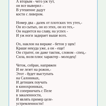
А вторым - чего уж тут,
он все выверил -
В утешение дадут
кости с ливером.
Номер два - далек от плотских тех утех,-
Он из сытых, он из этих, он из тех,-
Он надеется на славу, на успех -
И уж ноги задирает выше всех.
Ох, наклон на вираже - бетон у щек!
Краше некуда уже, а он - еще!
Он стратег, он даже тактик, словом - спец,-
Сила, воля плюс характер - молодец!
Четок, собран, напряжен
И не лезет на рожон,-
Этот - будет выступать
на Салониках,
И детишек поучать
в кинохрониках,
И соперничать с Пеле
в закаленности,
И являть пример целе-
устремленности!