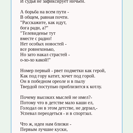
И судья не зафиксирует ничьей.
А борьба на всем пути -
В общем, равная почти.
"Расскажите, как идут,
бога ради, а?"
"Телевиденье тут
вместе с радио!
Нет особых новостей -
все ровнехонько,
Но зато накал страстей -
о-хо-хо какой!"
Номер первый - рвет подметки как герой,
Как под гору катит, хочет под горой.
Он в победном ореоле и в пылу
Твердой поступью приблизится к котлу.
Почему высоких мыслей не имел?-
Потому что в детстве мало каши ел,
Голодал он в этом детстве, не дерзал,-
Успевал переодеться - и в спортзал.
Что ж, идеи нам близки -
Первым лучшие куски,