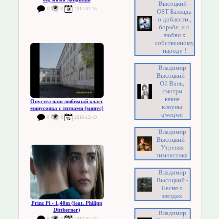
Высоцкий -
0
0
2017-01-15
OST Баллада
о доблести ,
борьбе, и о
любви к
собственному
народу !
Владимир
Высоцкий -
Ой Вань,
смотри
какие
Опустел наш любимый класс
клоуны
минусовка с титрами (минус)
qweqwe
0
0
2016-12-19
Владимир
Высоцкий -
Утреняя
гимнастика
Владимир
Высоцкий -
Песня о
звездах
Prinz Pi - 1,40m (feat. Philipp
Dittberner)
Владимир
0
0
2017-01-18