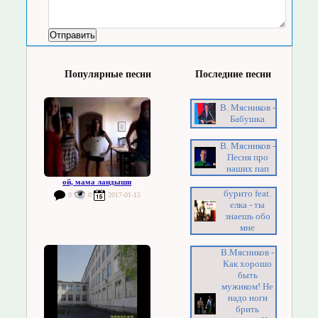
Популярные песни
Последние песни
В. Мясников -
Бабушка
В. Мясников -
Песня про
наших пап
ой, мама ландыши
бурито feat.
0
0
2017-01-15
елка - ты
знаешь обо
мне
В.Мясников -
Как хорошо
быть
мужиком! Не
надо ноги
брить