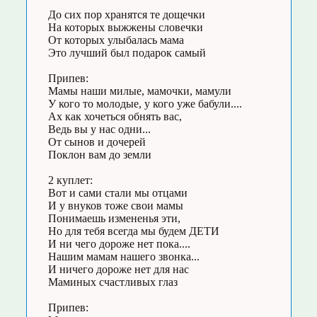
До сих пор хранятся те дощечки
На которых выжжены словечки
От которых улыбалась мама
Это лучший был подарок самый
Припев:
Мамы наши милые, мамочки, мамули
У кого то молодые, у кого уже бабули....
Ах как хочеться обнять вас,
Ведь вы у нас одни...
От сынов и дочерей
Поклон вам до земли
2 куплет:
Вот и сами стали мы отцами
И у внуков тоже свои мамы
Понимаешь измененья эти,
Но для тебя всегда мы будем ДЕТИ
И ни чего дороже нет пока....
Нашим мамам нашего звонка...
И ничего дороже нет для нас
Маминых счастливых глаз
Припев: