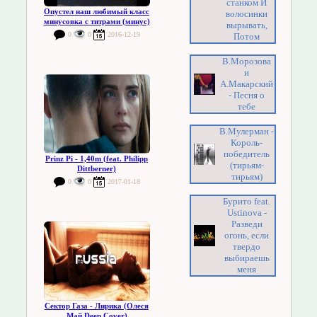
станком И
Опустел наш любимый класс
волосинки
минусовка с титрами (минус)
вырывать,
0
0
2016-12-19
Потом
В.Морозова
и
А.Макарский
- Песня о
тебе
В.Мулерман -
Король-
победитель
Prinz Pi - 1,40m (feat. Philipp
(тирьям-
Dittberner)
тирьям)
0
0
2017-01-18
Бурито feat.
Ustinova -
Разведи
огонь, если
твердо
выбираешь
меня
Сектор Газа - Лирика (Олеся
Май Deep Cover)