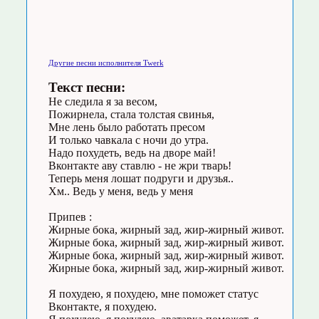
Другие песни исполнителя Twerk
Текст песни:
Не следила я за весом,
Пожирнела, стала толстая свинья,
Мне лень было работать пресом
И только чавкала с ночи до утра.
Надо похудеть, ведь на дворе май!
Вконтакте аву ставлю - не жри тварь!
Теперь меня лошат подруги и друзья..
Хм.. Ведь у меня, ведь у меня
Припев :
Жирные бока, жирный зад, жир-жирный живот.
Жирные бока, жирный зад, жир-жирный живот.
Жирные бока, жирный зад, жир-жирный живот.
Жирные бока, жирный зад, жир-жирный живот.
Я похудею, я похудею, мне поможет статус
Вконтакте, я похудею.