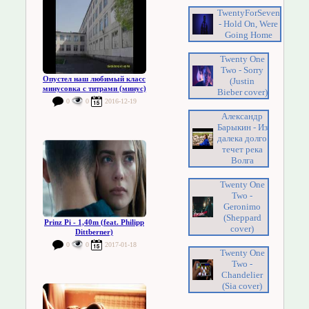
TwentyForSeven
- Hold On, Were
Going Home
Twenty One
Two - Sorry
Опустел наш любимый класс
(Justin
минусовка с титрами (минус)
Bieber cover)
0
0
2016-12-19
Александр
Барыкин - Из
далека долго
течет река
Волга
Twenty One
Two -
Geronimo
(Sheppard
Prinz Pi - 1,40m (feat. Philipp
cover)
Dittberner)
0
0
2017-01-18
Twenty One
Two -
Chandelier
(Sia cover)