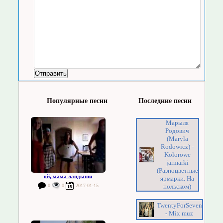
Популярные песни
Последние песни
Марыля
Родович
(Maryla
Rodowicz) -
Kolorowe
jarmarki
(Разноцветные
ой, мама ландыши
ярмарки. На
0
0
2017-01-15
польском)
TwentyForSeven
- Mix muz