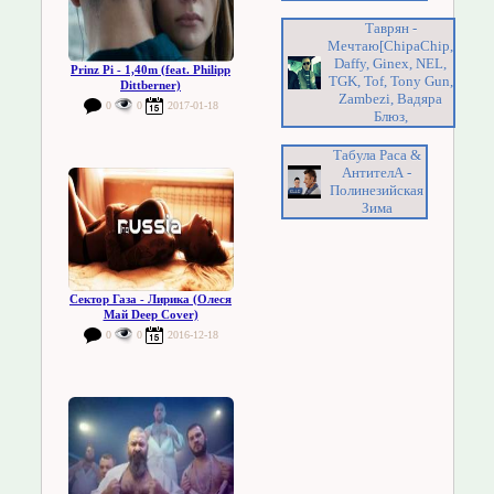
Таврян -
Мечтаю[ChipaChip,
Daffy, Ginex, NEL,
Prinz Pi - 1,40m (feat. Philipp
TGK, Tof, Tony Gun,
Dittberner)
Zambezi, Вадяра
0
0
2017-01-18
Блюз,
Табула Раса &
АнтителА -
Полинезийская
Зима
Сектор Газа - Лирика (Олеся
Май Deep Cover)
0
0
2016-12-18