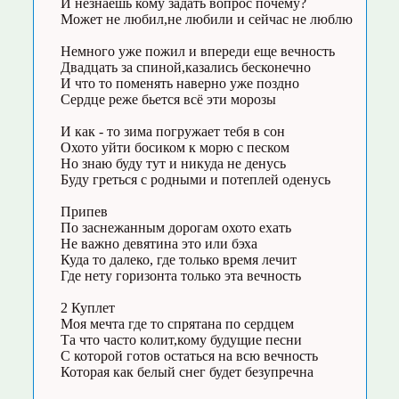
И незнаешь кому задать вопрос почему?
Может не любил,не любили и сейчас не люблю
Немного уже пожил и впереди еще вечность
Двадцать за спиной,казались бесконечно
И что то поменять наверно уже поздно
Сердце реже бьется всё эти морозы
И как - то зима погружает тебя в сон
Охото уйти босиком к морю с песком
Но знаю буду тут и никуда не денусь
Буду греться с родными и потеплей оденусь
Припев
По заснежанным дорогам охото ехать
Не важно девятина это или бэха
Куда то далеко, где только время лечит
Где нету горизонта только эта вечность
2 Куплет
Моя мечта где то спрятана по сердцем
Та что часто колит,кому будущие песни
С которой готов остаться на всю вечность
Которая как белый снег будет безупречна