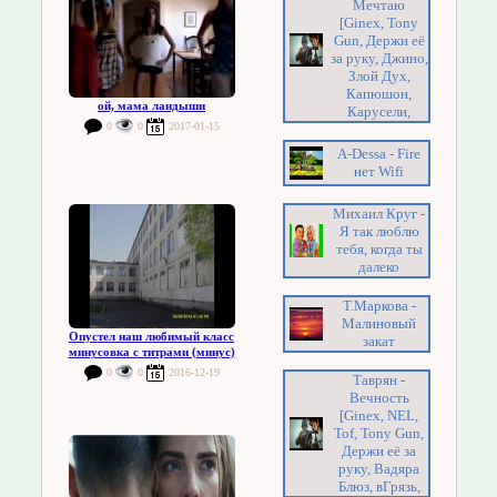
Мечтаю
[Ginex, Tony
Gun, Держи её
за руку, Джино,
Злой Дух,
Капюшон,
ой, мама ландыши
Карусели,
0
0
2017-01-15
A-Dessa - Fire
нет Wifi
Михаил Круг -
Я так люблю
тебя, когда ты
далеко
Т.Маркова -
Малиновый
Опустел наш любимый класс
закат
минусовка с титрами (минус)
0
0
2016-12-19
Таврян -
Вечность
[Ginex, NEL,
Tof, Tony Gun,
Держи её за
руку, Вадяра
Блюз, вГрязь,