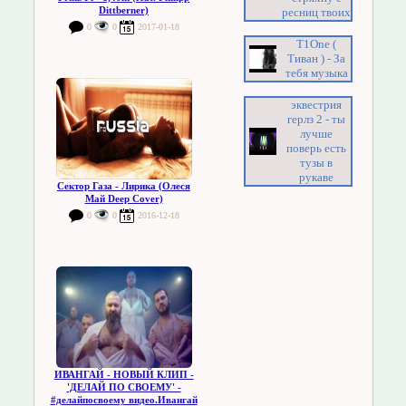
Dittberner)
ресниц твоих
0
0
2017-01-18
T1One (
Тиван ) - За
тебя музыка
эквестрия
герлз 2 - ты
лучше
поверь есть
тузы в
рукаве
Сектор Газа - Лирика (Олеся
Май Deep Cover)
0
0
2016-12-18
ИВАНГАЙ - НОВЫЙ КЛИП -
'ДЕЛАЙ ПО СВОЕМУ' -
#делайпосвоему видео.Ивангай