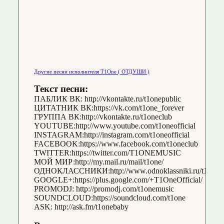
Другие песни исполнителя T1One ( ОТДУШИ )
Текст песни:
ПАБЛИК ВК: http://vkontakte.ru/t1onepublic
ЦИТАТНИК ВК:https://vk.com/t1one_forever
ГРУППА ВК:http://vkontakte.ru/t1oneclub
YOUTUBE:http://www.youtube.com/t1oneofficial
INSTAGRAM:http://instagram.com/t1oneofficial
FACEBOOK:https://www.facebook.com/t1oneclub
TWITTER:https://twitter.com/T1ONEMUSIC
МОЙ МИР:http://my.mail.ru/mail/t1one/
ОДНОКЛАССНИКИ:http://www.odnoklassniki.ru/t1oneoff
GOOGLE+:https://plus.google.com/+T1OneOfficial/
PROMODJ: http://promodj.com/t1onemusic
SOUNDCLOUD:https://soundcloud.com/t1one
ASK: http://ask.fm/t1onebaby