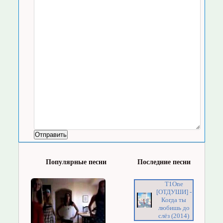
Популярные песни
Последние песни
T1One
[ОТДУШИ] -
Когда ты
любишь до
слёз (2014)