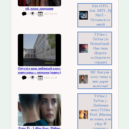
Edo O.P.G.
ой, мама ландыши
feat. ARTI , Dj
0
0
2017-01-15
NfriT -
Останься со
мной
T1One (
ТиУан ) и
Normal'ный -
Она твоя
(Береги
ее,береги ее
сердце)
Опустел наш любимый класс
MC Кисуля -
минусовка с титрами (минус)
хочу тачку а
0
0
2016-12-19
мне дарят
колготки!
T1One (
ТиУан ) -
Любимая
моя ( T1One
Prod. )Милая,
не плачь, я не
уйду И
стряхну с
Prinz Pi - 1,40m (feat. Philipp