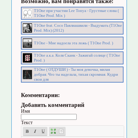
Возможно, вам понравятся также:
T1One при участии Lee Tonya - Грустные слова (
T1One Prod. Mix )
T1One feat. Сосо Павлиашвили - Выдумать (T1One
Prod. Mix) (2012)
T1One - Мне надоела эта ложь ( T1One Prod. )
T1One а.к.а. Коля Сканк - Зажигай солнце ( T1One
Prod. )
T1One ( ОТДУШИ ) - Ты моя девочка, милая
добрая. Что ты наделала, тихая скромная. Кудри
свои для
Комментарии:
Добавить комментарий
Имя
Текст