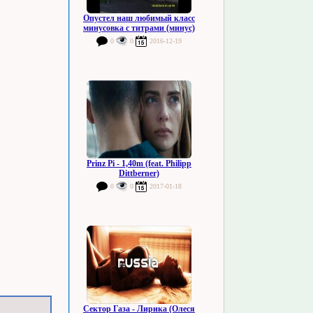
Опустел наш любимый класс
минусовка с титрами (минус)
0
0
2016-12-19
Prinz Pi - 1,40m (feat. Philipp
Dittberner)
0
0
2017-01-18
Сектор Газа - Лирика (Олеся