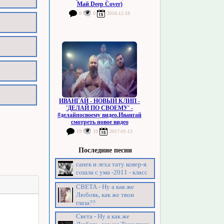
Май Deep Cover)
0
0
2016-12-18
ИВАНГАЙ - НОВЫЙ КЛИП -
'ДЕЛАЙ ПО СВОЕМУ' -
#делайпосвоему видео.Ивангай
смотреть новое видео
19
19
2017-01-13
Последние песни
санек и леха тату ковер-я
сошла с ума -2011 - класс
СВЕТА - Ну а как же
Любовь, как же твои
глаза??
Света - Ну а как же