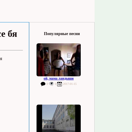
се бя
Популярные песни
я
ой, мама ландыши
0
0
2017-01-15