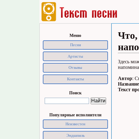
Что,
Меню
напо
Песни
Артисты
Здесь мож
напоминае
Отзывы
Автор
: С
Контакты
Название
Текст пр
Поиск
Популярные исполнители
Неизвестен
Эндшпиль