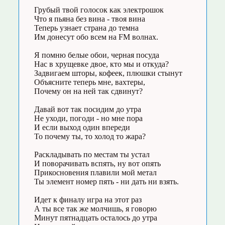
Грубый твой голосок как электрошок
Что я пьяна без вина - твоя вина
Теперь узнает страна до темна
Им донесут обо всем на FM волнах.
Я помню белые обои, черная посуда
Нас в хрущевке двое, кто мы и откуда?
Задвигаем шторы, кофеек, плюшки стынут
Объясните теперь мне, вахтеры,
Почему он на ней так сдвинут?
Давай вот так посидим до утра
Не уходи, погоди - но мне пора
И если выход один впереди
То почему ты, то холод то жара?
Раскладывать по местам ты устал
И поворачивать вспять, ну вот опять
Прикосновения плавили мой метал
Ты элемент номер пять - ни дать ни взять.
Идет к финалу игра на этот раз
А ты все так же молчишь, я говорю
Минут пятнадцать осталось до утра