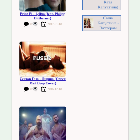
Катя
Капустина)
Prinz Pi - 1,40m (feat. Philipp
Саша
Dittberner)
Капустина -
0
0
2017-01-18
Вахтёрам
Сектор Газа - Лирика (Олеся
Май Deep Cover)
0
0
2016-12-18