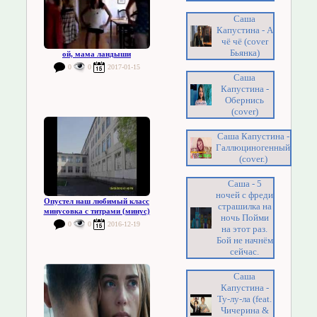
Саша
Капустина - А
чё чё (cover
Бьянка)
ой, мама ландыши
0
0
2017-01-15
Саша
Капустина -
Обернись
(cover)
Саша Капустина -
Галлюциногенный
(cover.)
Саша - 5
ночей с фреди
Опустел наш любимый класс
страшилка на
минусовка с титрами (минус)
ночь Пойми
0
0
2016-12-19
на этот раз.
Бой не начнём
сейчас.
Саша
Капустина -
Ту-лу-ла (feat.
Чичерина &