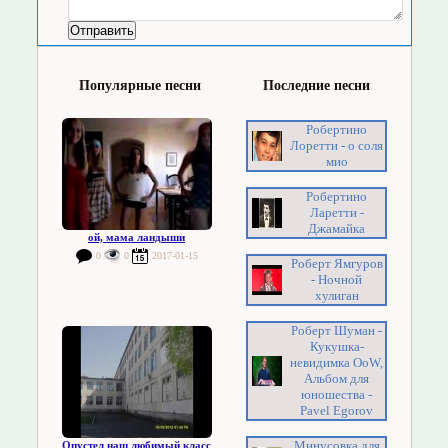
Популярные песни
Последние песни
Робертино
Лоретти - о соля
мио
Робертино
Ларетти -
Джамайка
ой, мама ландыши
0
0
2017-01-15
Роберт Ямгуров
- Ночной
хулиган
Роберт Шуман -
Кукушка-
невидимка OoW,
Альбом для
юношества -
Pavel Egorov
Минусовка для
Опустел наш любимый класс