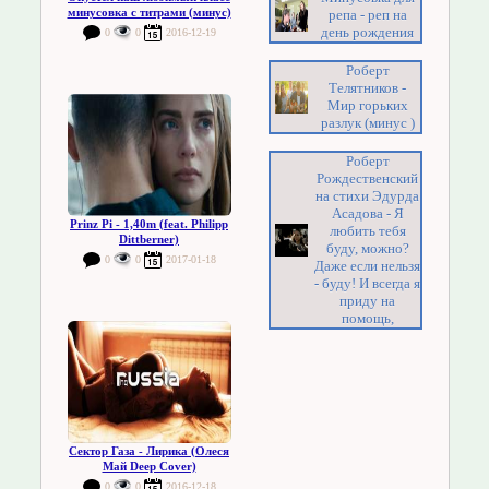
минусовка с титрами (минус)
репа - реп на
день рождения
0
0
2016-12-19
Роберт
Телятников -
Мир горьких
разлук (минус )
Роберт
Рождественский
на стихи Эдурда
Асадова - Я
Prinz Pi - 1,40m (feat. Philipp
любить тебя
Dittberner)
буду, можно?
0
0
2017-01-18
Даже если нельзя
- буду! И всегда я
приду на
помощь,
Сектор Газа - Лирика (Олеся
Май Deep Cover)
0
0
2016-12-18