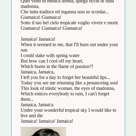
Quel volto di mistica donna, quegli occhi di finta
madonna,
Che tuttu tradisce ed inganna non so scordar...
Giamaica! Giamaica!
Sotto il tuo bel cielo tropicale voglio vivere e morir.
Giamaica! Giamaica! Giamaica!
Jamaica! Jamaica!
When it seemed to me, that I'll burn out under your
sun
I could slake with spring water
But how can I cool off my heart,
Which burns in the flame of passion?!
Jamaica, Jamaica,
I left you for a day to forget her beautiful lips...
Today you see me returning like a penanceing soul
This look of mistic woman, the eyes of madonna,
Which entices everybody to ruin, I can't forget
them...
Jamaica, Jamaica
Under your wonderful tropical sky I would like to
live and die
Jamaica! Jamaica! Jamaica!