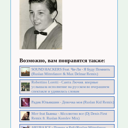
Возможно, вам понравятся также:
SOUND HACKERS Feat. Чи-Ли - Я Буду Помнить
(Ruslan Mitrofanov & Max Delmar Remix)
Robertino Loretti - Санта Лючия. впервые
услышала исполнение на русском во вчерашнем
спектакле и удивилась словам
Радик Юльякшин - Девочка моя (Ruslan Kid Remix)
Moт feat Бьянка - Абсолютно все (Dj Denis First
Remix ft. Ruslan Korolev Mix)
ARUBA ICE - Поверь в Рай (Ruslan Mitrofanov