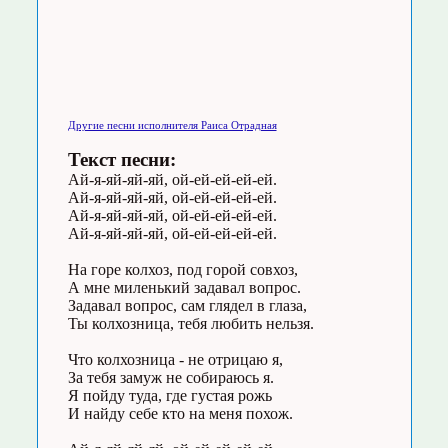
Другие песни исполнителя Раиса Отрадная
Текст песни:
Ай-я-яй-яй-яй, ой-ей-ей-ей-ей.
Ай-я-яй-яй-яй, ой-ей-ей-ей-ей.
Ай-я-яй-яй-яй, ой-ей-ей-ей-ей.
Ай-я-яй-яй-яй, ой-ей-ей-ей-ей.
На горе колхоз, под горой совхоз,
А мне миленький задавал вопрос.
Задавал вопрос, сам глядел в глаза,
Ты колхозница, тебя любить нельзя.
Что колхозница - не отрицаю я,
За тебя замуж не собираюсь я.
Я пойду туда, где густая рожь
И найду себе кто на меня похож.