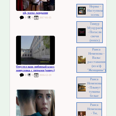
Нервы -
Наступила
ой, мама ландыши
осень
0
0
2017-01-15
Тимур
Муцураев
- Погасли
свечи
(remix)
Раиса
Неменова -
Вальс
расставания
(из к/ф
Опустел наш любимый класс
"Женщины")
минусовка с титрами (минус)
0
0
2016-12-19
Раиса
Неменова
- Плывут
туманы
белые
Раиса
Неменова
- Ты,