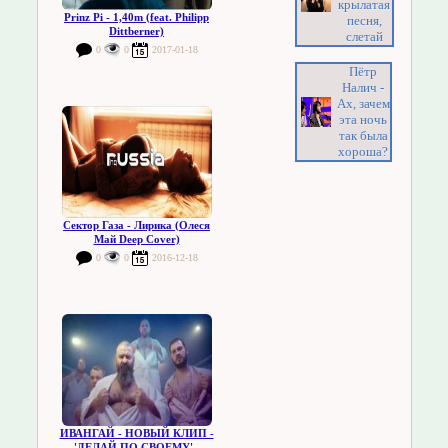
крылатая
Prinz Pi - 1,40m (feat. Philipp
песня,
Dittberner)
слетай
0
0
2017-01-18
Пётр
Налич -
Ах, зачем
эта ночь
так была
хороша?
Сектор Газа - Лирика (Олеся
Май Deep Cover)
0
0
2016-12-18
ИВАНГАЙ - НОВЫЙ КЛИП -
'ДЕЛАЙ ПО СВОЕМУ' -