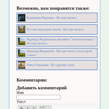
Возможно, вам понравятся также:
Кадышева Надежда - На горе колхоз
Русские народные песни - На горе колхоз
Надежда Кадышева и ансамбль "Золотое кольцо" -
На горе колхоз
Надежда Кадышева - На горе колхоз, под горой
совхоз
Раиса Отрадная - По садочку хожу
Комментарии:
Добавить комментарий
Имя
Текст