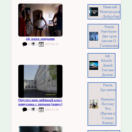
Николай
Новгородов
- Дойдубар
Раиль
Уметбаев -
Два орла
ой, мама ландыши
(песня О.
0
0
2017-01-15
Газманова)
Jah
Khalib -
Давай
Улетим
Далеко
Раиль
Арсланов
-
Наверно
Опустел наш любимый класс
Потому
минусовка с титрами (минус)
Что
0
0
2016-12-19
(Время и
Стекло
Кавер)