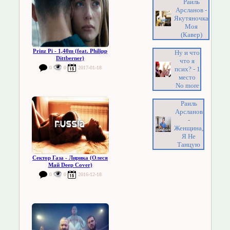
Раиль
Арсланов -
Якутяночка
Моя
(Кавер)
Prinz Pi - 1,40m (feat. Philipp
Ну и что
Dittberner)
что я
0
0
2017-01-18
псих? - 1
место
No more
Раиль
Арсланов
-
Женщина,
Я Не
Танцую
Сектор Газа - Лирика (Олеся
Май Deep Cover)
0
0
2016-12-18