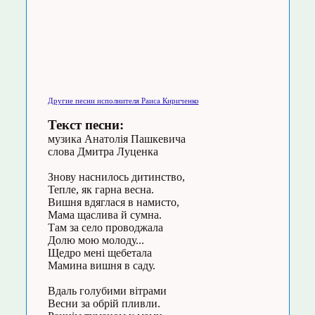
Другие песни исполнителя Раиса Кириченко
Текст песни:
музика Анатолія Пашкевича
слова Дмитра Луценка
Знову наснилось дитинство,
Тепле, як гарна весна.
Вишня вдяглася в намисто,
Мама щаслива й сумна.
Там за село проводжала
Долю мою молоду...
Щедро мені щебетала
Мамина вишня в саду.
Вдаль голубими вітрами
Весни за обрій пливли.