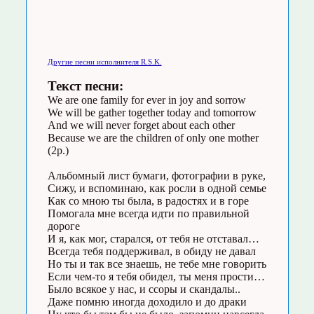
Другие песни исполнителя R.S.K.
Текст песни:
We are one family for ever in joy and sorrow
We will be gather together today and tomorrow
And we will never forget about each other
Because we are the children of only one mother
(2р.)
Альбомный лист бумаги, фотографии в руке,
Сижу, и вспоминаю, как росли в одной семье
Как со мною ты была, в радостях и в горе
Помогала мне всегда идти по правильной
дороге
И я, как мог, старался, от тебя не отставал…
Всегда тебя поддерживал, в обиду не давал
Но ты и так все знаешь, не тебе мне говорить
Если чем-то я тебя обидел, ты меня прости…
Было всякое у нас, и ссоры и скандалы..
Даже помню иногда доходило и до драки