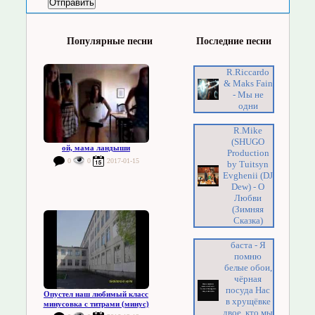
Популярные песни
Последние песни
R.Riccardo
& Maks Fain
- Мы не
одни
R.Mike
(SHUGO
ой, мама ландыши
Production
0
0
2017-01-15
by Tuitsyn
Evghenii (DJ
Dew) - О
Любви
(Зимняя
Сказка)
баста - Я
помню
белые обои,
чёрная
посуда Нас
Опустел наш любимый класс
в хрущёвке
минусовка с титрами (минус)
двое, кто мы