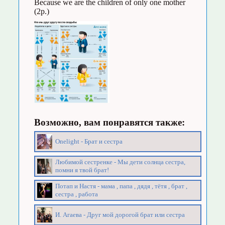
Because we are the children of only one mother
(2р.)
Возможно, вам понравятся также:
Onelight - Брат и сестра
Любимой сестренке - Мы дети солнца сестра,
помни я твой брат!
Потап и Настя - мама , папа , дядя , тётя , брат ,
сестра , работа
И. Агаева - Друг мой дорогой брат или сестра