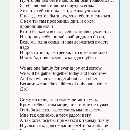
Ну что бы там бы не было, запомни навсегда…
Я тебя люблю, и любить буду всегда..
Хоть ты сейчас и далеко, уехала учиться
Я всегда хотел бы знать, что тебе там сниться
С кем ты там проводишь дни, и с кем
проводишь ночи
Кто тебя, как я всегда, сейчас любя щекочет…
И я прошу тебя, не забывай родного брата,
Ведь мы одна семья, и нам держаться вместе
надо
И просто знай, сестрёнка, что я тебя люблю
И за тебя, поверь мне, я каждого убью…
We are one family for ever in joy and sorrow
We will be gather together today and tomorrow
And we will never forget about each other
Because we are the children of only one mother
(2р.)
Сижу на окне, за стеклом летают тучи..
Кроме тебя в этом мире, никто мне не нужен
От тебя далеко, разлетелись мы по свету
Мне так одиноко, а тебя рядом нету
А так хотелось бы прижаться к твоему плечу
И услышать, долгожданное «Я тебя люблю»