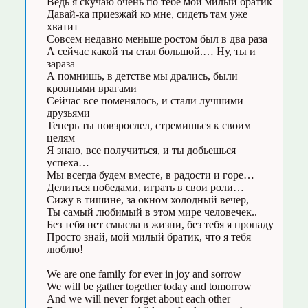
Ведь я скучаю очень по тебе мой милый братик
Давай-ка приезжай ко мне, сидеть там уже
хватит
Совсем недавно меньше ростом был в два раза
А сейчас какой ты стал большой.… Ну, ты и
зараза
А помнишь, в детстве мы дрались, были
кровными врагами
Сейчас все поменялось, и стали лучшими
друзьями
Теперь ты повзрослел, стремишься к своим
целям
Я знаю, все получиться, и ты добьешься
успеха…
Мы всегда будем вместе, в радости и горе…
Делиться победами, играть в свои роли…
Сижу в тишине, за окном холодный вечер,
Ты самый любимый в этом мире человечек..
Без тебя нет смысла в жизни, без тебя я пропаду
Просто знай, мой милый братик, что я тебя
люблю!
We are one family for ever in joy and sorrow
We will be gather together today and tomorrow
And we will never forget about each other