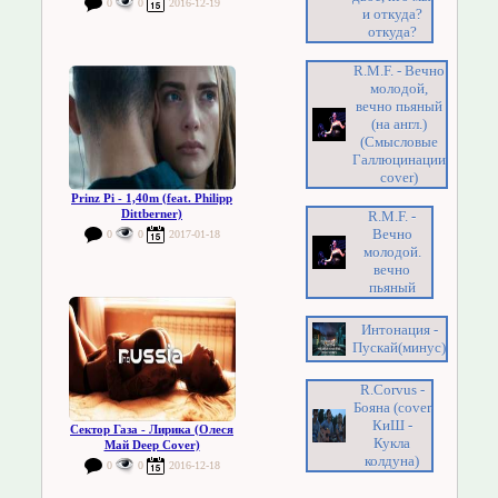
0
0
2016-12-19
и откуда?
откуда?
R.M.F. - Вечно
молодой,
вечно пьяный
(на англ.)
(Смысловые
Галлюцинации
cover)
Prinz Pi - 1,40m (feat. Philipp
Dittberner)
R.M.F. -
Вечно
0
0
2017-01-18
молодой.
вечно
пьяный
Интонация -
Пускай(минус)
R.Corvus -
Бояна (cover
КиШ -
Сектор Газа - Лирика (Олеся
Кукла
Май Deep Cover)
колдуна)
0
0
2016-12-18