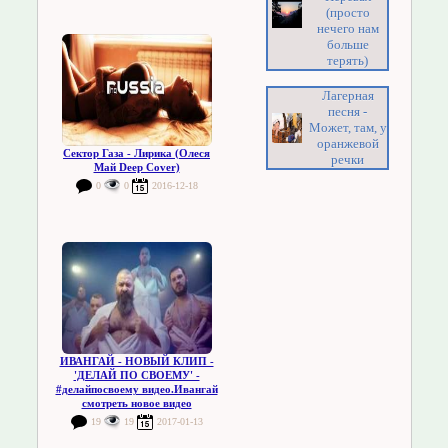
(просто
нечего нам
больше
терять)
Лагерная
песня -
Может, там, у
оранжевой
Сектор Газа - Лирика (Олеся
речки
Май Deep Cover)
0
0
2016-12-18
ИВАНГАЙ - НОВЫЙ КЛИП -
'ДЕЛАЙ ПО СВОЕМУ' -
#делайпосвоему видео.Ивангай
смотреть новое видео
19
19
2017-01-13