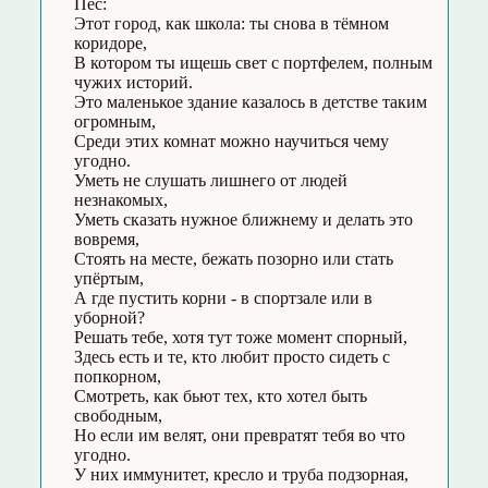
Пёс:
Этот город, как школа: ты снова в тёмном
коридоре,
В котором ты ищешь свет с портфелем, полным
чужих историй.
Это маленькое здание казалось в детстве таким
огромным,
Среди этих комнат можно научиться чему
угодно.
Уметь не слушать лишнего от людей
незнакомых,
Уметь сказать нужное ближнему и делать это
вовремя,
Стоять на месте, бежать позорно или стать
упёртым,
А где пустить корни - в спортзале или в
уборной?
Решать тебе, хотя тут тоже момент спорный,
Здесь есть и те, кто любит просто сидеть с
попкорном,
Смотреть, как бьют тех, кто хотел быть
свободным,
Но если им велят, они превратят тебя во что
угодно.
У них иммунитет, кресло и труба подзорная,