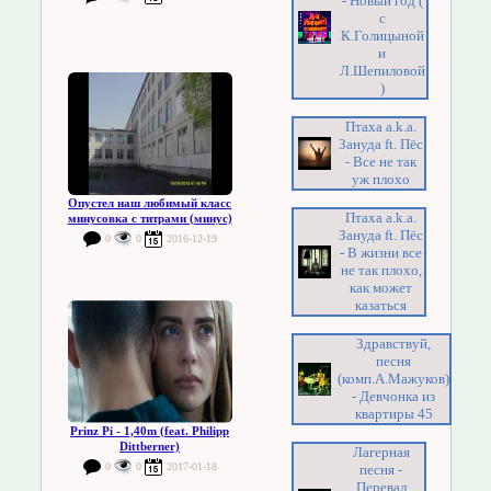
- Новый год (
с
К.Голицыной
и
Л.Шепиловой
)
Птаха a.k.a.
Зануда ft. Пёс
- Все не так
уж плохо
Опустел наш любимый класс
Птаха a.k.a.
минусовка с титрами (минус)
Зануда ft. Пёс
0
0
2016-12-19
- В жизни все
не так плохо,
как может
казаться
Здравствуй,
песня
(комп.А.Мажуков)
- Девчонка из
квартиры 45
Prinz Pi - 1,40m (feat. Philipp
Dittberner)
Лагерная
0
0
2017-01-18
песня -
Перевал