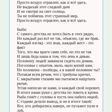
Просто воздух отравлен, как и всё здесь.
Не выдыхай этот сладкий дым
И не смотри на свет солнца.
Ты не поймешь этот странный мир,
Просто воздух отравлен, как и всё здесь.
Быба:
С самого детства не хотел быть в этих рядах,
Но каждый раз всё не так, объясни, где же брак.
Каждый взгляд - это знак, каждый жест - это
факт
Того, что мы враги сами себе, но это не так
И лишь беда наша в том, что лень и диван.
Половину людей заманила сидеть по домам,
Поголовье с опытом, мало, мало копий нам,
Но половина - полбеды, а в какой половине ты?
Потакая всем речам, что с трибуны кричат,
С закрытыми глазами мы пытаемся нащупать
рычаг,
Устав написан не нами, и каждый свой норовит,
В итоге наши руки с детства по локоть в крови.
Рыба гниёт с головы и пусть она набита икрой,
С годами делали вывод, и он в итоге такой:
Все, кто добирались наверх, не пускают пули в
лоб,