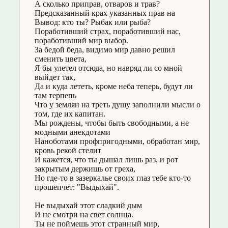
А сколько приправ, отваров и трав?
Предсказанный крах указанных прав на
Вывод: кто ты? Рыбак или рыба?
Поработивший страх, поработивший нас,
поработивший мир выбор.
За бедой беда, видимо мир давно решил
сменить цвета,
Я бы улетел отсюда, но навряд ли со мной
выйдет так,
Да и куда лететь, кроме неба теперь, будут ли
там терпепь
Что у землян на треть душу заполнили мысли о
том, где их капитан.
Мы рождены, чтобы быть свободными, а не
модными анекдотами
Наноботами профпригодными, обработан мир,
кровь рекой стелит
И кажется, что ты дышал лишь раз, и рот
закрытым держишь от греха,
Но где-то в зазеркалье своих глаз тебе кто-то
прошепчет: "Выдыхай".
Не выдыхай этот сладкий дым
И не смотри на свет солнца.
Ты не поймешь этот странный мир,