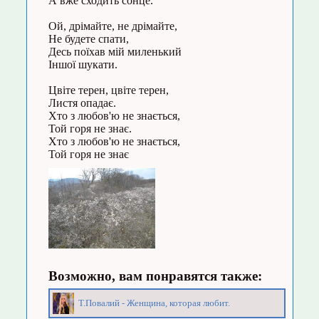
А вже сходить сонце.
Ой, дрімайте, не дрімайте,
Не будете спати,
Десь поїхав мій миленький
Іншої шукати.
Цвіте терен, цвіте терен,
Листя опадає.
Хто з любов'ю не знається,
Той горя не знає.
Хто з любов'ю не знається,
Той горя не знає
Возможно, вам понравятся также:
Т.Повалий - Женщина, которая любит.