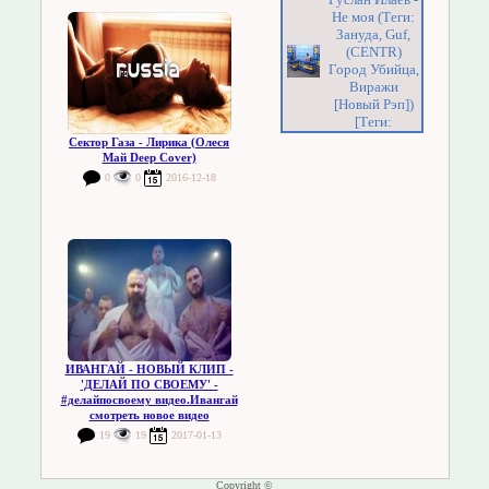
Не моя (Теги:
Зануда, Guf,
(CENTR)
Город Убийца,
Виражи
[Новый Рэп])
[Теги:
Сектор Газа - Лирика (Олеся
Май Deep Cover)
0
0
2016-12-18
ИВАНГАЙ - НОВЫЙ КЛИП -
'ДЕЛАЙ ПО СВОЕМУ' -
#делайпосвоему видео.Ивангай
смотреть новое видео
19
19
2017-01-13
Copyright ©