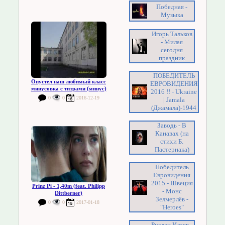
Победная -
Музыка
Игорь Тальков
- Милая
сегодня
праздник
ПОБЕДИТЕЛЬ
Опустел наш любимый класс
ЕВРОВИДЕНИЯ
минусовка с титрами (минус)
2016 !! - Ukraine
0
0
2016-12-19
| Jamala
(Джамала)-1944
Заводь - В
Канавах (на
стихи Б.
Пастернака)
Победитель
Евровидения
2015 - Швеция
Prinz Pi - 1,40m (feat. Philipp
- Монс
Dittberner)
Зелмерлёв -
0
0
2017-01-18
"Heroes"
Руслан Илаев -