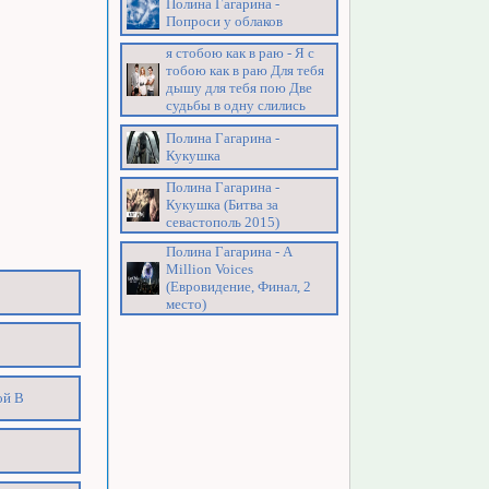
Полина Гагарина -
Попроси у облаков
я стобою как в раю - Я с
тобою как в раю Для тебя
дышу для тебя пою Две
судьбы в одну слились
Полина Гагарина -
Кукушка
Полина Гагарина -
Кукушка (Битва за
севастополь 2015)
Полина Гагарина - A
Million Voices
(Евровидение, Финал, 2
место)
ой В