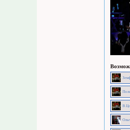
Возможн
Земф
Поли
В.Цо
Ольг