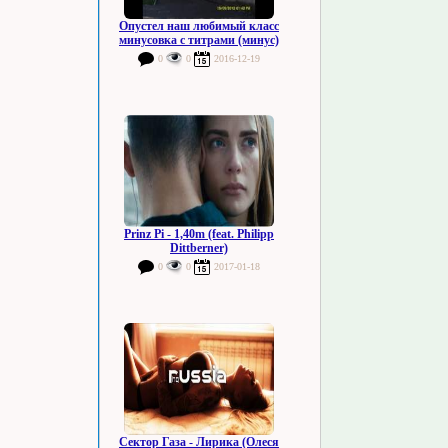
Опустел наш любимый класс
минусовка с титрами (минус)
0
0
2016-12-19
Prinz Pi - 1,40m (feat. Philipp
Dittberner)
0
0
2017-01-18
Сектор Газа - Лирика (Олеся