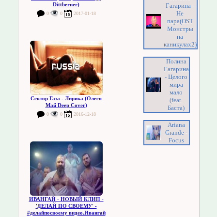
Dittberner)
Гагарина -
Не
0
0
2017-01-18
пара(OST
Монстры
на
каникулах2)
Полина
Гагарина
- Целого
мира
мало
Сектор Газа - Лирика (Олеся
(feat.
Май Deep Cover)
Баста)
0
0
2016-12-18
Ariana
Grande -
Focus
ИВАНГАЙ - НОВЫЙ КЛИП -
'ДЕЛАЙ ПО СВОЕМУ' -
#делайпосвоему видео.Ивангай