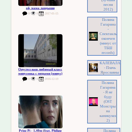
песня
ой, мама ландыши
2012)
0
0
2017-01-15
Полина
Гагарина
-
Спектакль
окончен
(минус от
ТБШ
records)
КАЛЕВАЛА
- Плачь
Опустел наш любимый класс
Ярославны
минусовка с титрами (минус)
0
0
2016-12-19
Полина
Гагарина
- Я не
буду
(OST
Монстры
на
каникулах
2)
Полина
Prinz Pi - 1,40m (feat. Philipp