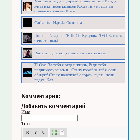
Максим - Когда я умру - я стану ветром И буду
жить над твоей крышей Когда ты умрёшь ты
станешь солнцем И всё
Catharsis - Иди За Солнцем
Полина Гагарина (В.Цой) - Кукушка (OST Битва за
Севастополь)
Ванзай - Девочка,я стану твоим солнцем.
T1One- За тебя я отдам жизнь, Ради тебя
поднимусь ввысь и - Стану горой за тебя, если
обидят! Стану надёжной опорой, пусть люди
видят -Как
Комментарии:
Добавить комментарий
Имя
Текст