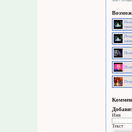
Возможн
Поли
окон
Поли
окон
Поли
Поли
Поли
Коммен
Добави
Имя
Текст