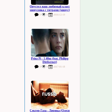
Опустел наш любимый класс
минусовка с титрами (минус)
0
0
2016-12-19
Prinz Pi - 1,40m (feat. Philipp
Dittberner)
0
0
2017-01-18
Сектор Газа - Лирика (Олеся