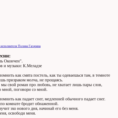
 исполнителя Полина Гагарина
есни:
ль Окончен".
ов и музыки: К.Меладзе
помнить как смята постель, как ты одеваешься там, в темноте
шь призраком молча, не прощаясь.
мы свой роман про любовь, не хватает лишь пары слов,
 мной, поговори со мной.
помнить как падает снег, медленней обычного падает снег.
 по комнате бродит обнаженной.
вучит эхо нового дня, начинай его без меня.
еня, освободи меня.