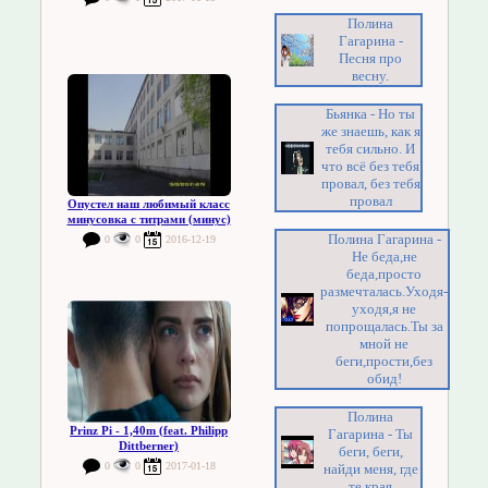
Полина
Гагарина -
Песня про
весну.
Бьянка - Но ты
же знаешь, как я
тебя сильно. И
что всё без тебя
провал, без тебя
провал
Опустел наш любимый класс
минусовка с титрами (минус)
Полина Гагарина -
0
0
2016-12-19
Не беда,не
беда,просто
размечталась.Уходя-
уходя,я не
попрощалась.Ты за
мной не
беги,прости,без
обид!
Полина
Prinz Pi - 1,40m (feat. Philipp
Гагарина - Ты
Dittberner)
беги, беги,
0
0
2017-01-18
найди меня, где
те края