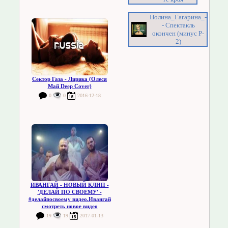
Полина_Гагарина_-
- Спектакль
окончен (минус P-
2)
Сектор Газа - Лирика (Олеся
Май Deep Cover)
0
0
2016-12-18
ИВАНГАЙ - НОВЫЙ КЛИП -
'ДЕЛАЙ ПО СВОЕМУ' -
#делайпосвоему видео.Ивангай
смотреть новое видео
19
19
2017-01-13