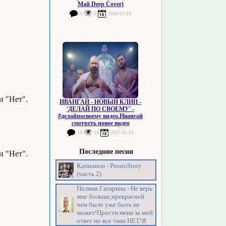
Май Deep Cover)
0
0
2016-12-18
и "Нет".
ИВАНГАЙ - НОВЫЙ КЛИП -
'ДЕЛАЙ ПО СВОЕМУ' -
#делайпосвоему видео.Ивангай
смотреть новое видео
19
19
2017-01-13
Последние песни
и "Нет".
Капюшон - ProstoStory
(часть 2)
Полина Гагарина - Не верь
мне больше,прекрасней
чем было уже быть не
может!Прости меня за мой
ответ но все таки НЕТ!Я