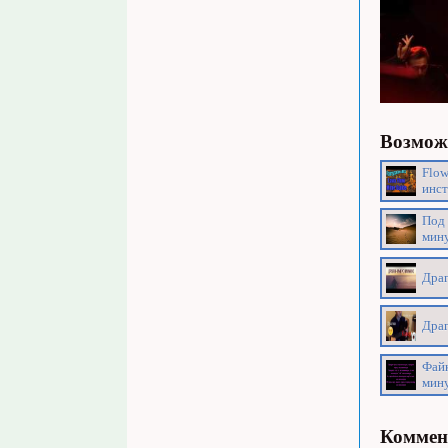
Возможн
Flow
инст
Под 
мин
Драг
Драг
Файк
мину
Коммен