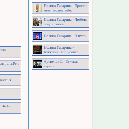
Полина Гагарина - Прости
меня, но нет тебя
Полина Гагарина - Любовь
под солнцем
Полина Гагарина - В путь
Полина Гагарина -
ыка,
Кукушка - минусовка
Артюхин С. - Зеленая
ля рэпа,Реп
карета
дость я
искать