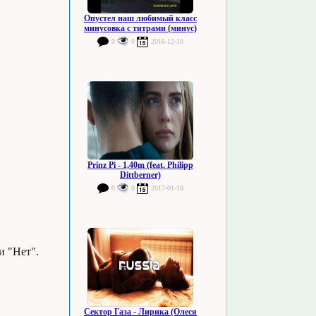
Опустел наш любимый класс
минусовка с титрами (минус)
0
0
2016-12-19
Prinz Pi - 1,40m (feat. Philipp
Dittberner)
0
0
2017-01-18
и "Нет".
Сектор Газа - Лирика (Олеся