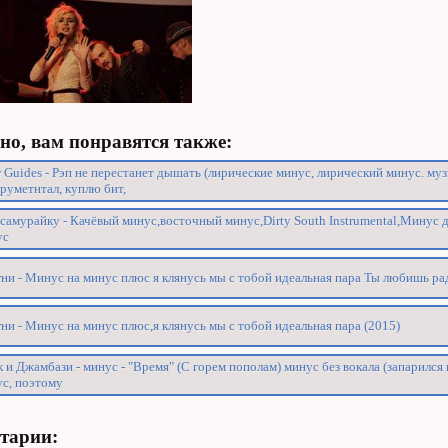
о, вам понравятся также:
 Guides - Рэп не перестанет дышать (лирические минус, лирический минус. муз
руметнтал, куплю бит,
самурайку - Качёвый минус,восточный минус,Dirty South Instrumental,Минус д
ус
ни - Минус на минус плюс я клянусь мы с тобой идеальная пара Ты любишь ра
ни - Минус на минус плюс,я клянусь мы с тобой идеальная пара (2015)
 и Джамбази - минус - "Время" (С горем пополам) минус без вокала (запарился 
с, поэтому
тарии: