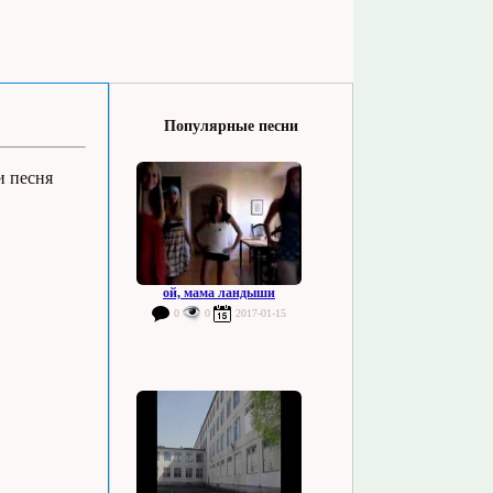
Популярные песни
и песня
ой, мама ландыши
0
0
2017-01-15