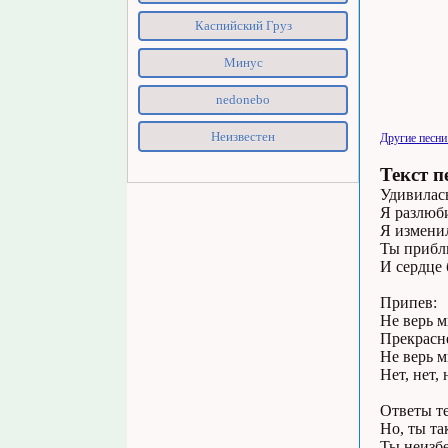
Каспийский Груз
Минус
nedonebo
Неизвестен
Другие песни
Текст п
Удивилась
Я разлюби
Я изменил
Ты прибли
И сердце 
Припев:
Не верь м
Прекрасне
Не верь м
Нет, нет, н
Ответы те
Но, ты та
Ты неизбе