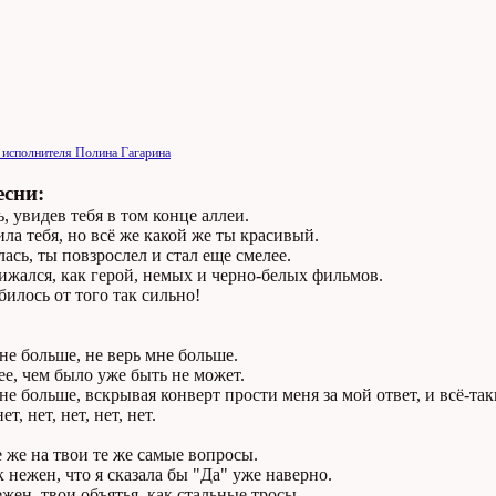
 исполнителя Полина Гагарина
есни:
, увидев тебя в том конце аллеи.
ла тебя, но всё же какой же ты красивый.
ась, ты повзрослел и стал еще смелее.
жался, как герой, немых и черно-белых фильмов.
билось от того так сильно!
не больше, не верь мне больше.
е, чем было уже быть не может.
не больше, вскрывая конверт прости меня за мой ответ, и всё-так
ет, нет, нет, нет, нет.
 же на твои те же самые вопросы.
к нежен, что я сказала бы "Да" уже наверно.
жен, твои объятья, как стальные тросы.