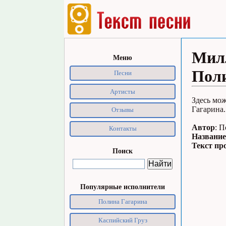
Милл
Меню
Поли
Песни
Артисты
Здесь мо
Гагарина.
Отзывы
Автор
: 
Контакты
Название
Текст пр
Поиск
Популярные исполнители
Полина Гагарина
Каспийский Груз