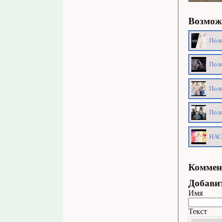
Возможн
Поли
Поли
Поли
Поли
НАС
Коммен
Добави
Имя
Текст