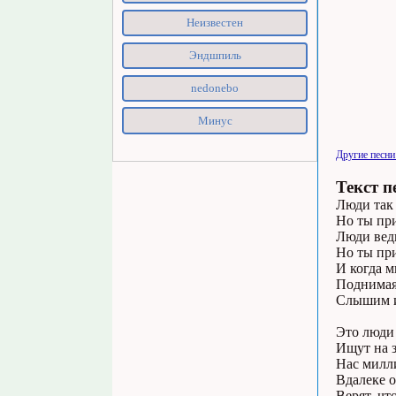
Неизвестен
Эндшпиль
nedonebo
Минус
Другие песни
Текст п
Люди так 
Но ты при
Люди ведь
Но ты при
И когда 
Поднимая 
Слышим их
Это люди 
Ищут на з
Нас милл
Вдалеке о
Верят, чт