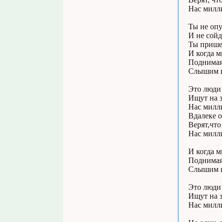
Нас милл
Ты не оп
И не сойд
Ты пришел
И когда 
Поднимая 
Слышим их
Это люди 
Ищут на з
Нас милл
Вдалеке о
Верят,что
Нас милл
И когда 
Поднимая 
Слышим их
Это люди 
Ищут на з
Нас милл