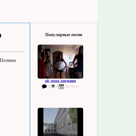
о
Популярные песни
 Полина
ой, мама ландыши
0
0
2017-01-15