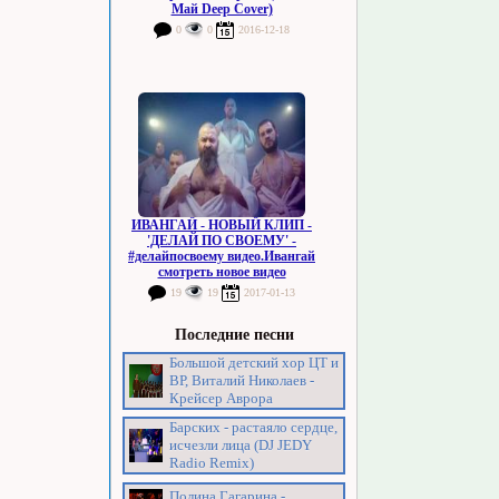
Май Deep Cover)
0
0
2016-12-18
ИВАНГАЙ - НОВЫЙ КЛИП -
'ДЕЛАЙ ПО СВОЕМУ' -
#делайпосвоему видео.Ивангай
смотреть новое видео
19
19
2017-01-13
Последние песни
Большой детский хор ЦТ и
ВР, Виталий Николаев -
Крейсер Аврора
Барских - растаяло сердце,
исчезли лица (DJ JEDY
Radio Remix)
Полина Гагарина -