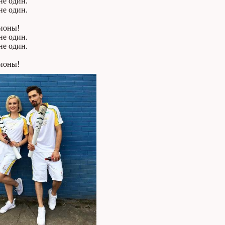
не один.
не один.
.
ионы!
не один.
не один.
.
ионы!