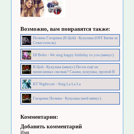
Возможно, вам понравятся также:
Полина Гагарина (В.Цой) - Кукушка (OST Битва за
Севастополь)
DJ Bobo - We sing happy birthday to you (минус)
В.Цой - Кукушка (минус) Песен ещё не
написанных сколько? Скажи, кукушка, пропой В
KT Nightcore - Sing La La La
Гагарина Полина - Кукушка (мой минус)
Комментарии:
Добавить комментарий
Имя