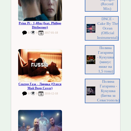
(Record
Mix)
DNCE -
Cake By The
Prinz Pi - 1,40m (feat. Philipp
Dittberner)
Ocean
(Official
0
0
2017-01-18
Instrumental)
Полина
Гагарина
- Кукушка
(минус
ниже на
1,5 тона)
Полина
Сектор Газа - Лирика (Олеся
Гагарина -
Май Deep Cover)
Кукушка
0
0
2016-12-18
(Битва за
Севастополь)