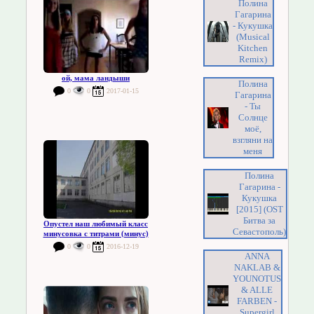
Полина
Гагарина
- Кукушка
(Musical
Kitchen
Remix)
ой, мама ландыши
Полина
0
0
2017-01-15
Гагарина
- Ты
Солнце
моё,
взгляни на
меня
Полина
Гагарина -
Кукушка
[2015] (OST
Битва за
Опустел наш любимый класс
Севастополь)
минусовка с титрами (минус)
0
0
2016-12-19
ANNA
NAKLAB &
YOUNOTUS
& ALLE
FARBEN -
Supergirl