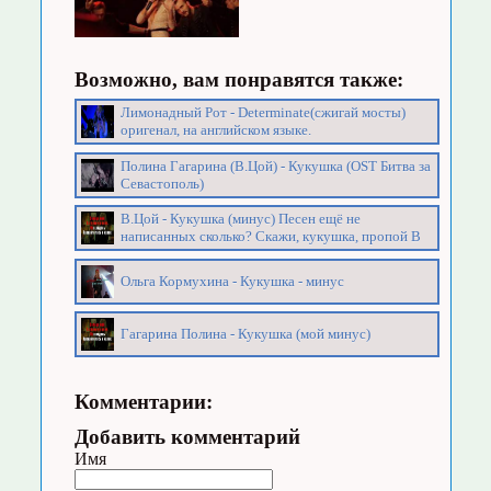
Возможно, вам понравятся также:
Лимонадный Рот - Determinate(сжигай мосты)
оригенал, на английском языке.
Полина Гагарина (В.Цой) - Кукушка (OST Битва за
Севастополь)
В.Цой - Кукушка (минус) Песен ещё не
написанных сколько? Скажи, кукушка, пропой В
Ольга Кормухина - Кукушка - минус
Гагарина Полина - Кукушка (мой минус)
Комментарии:
Добавить комментарий
Имя