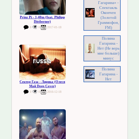
Гагарина» -
Спектакль
Окончен
(Золотой
Prinz Pi - 1,40m (feat. Philipp
Dittberner)
Граммофон,
FM)
0
0
2017-01-18
Полина
Гагарина -
Нет (Не верь
мне больше)
минус
Полина
Гагарина -
Нет
Сектор Газа - Лирика (Олеся
Май Deep Cover)
0
0
2016-12-18