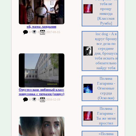
тебя не
прощу
никогда
[Классная
Румба]
ой, мама ландыши
0
0
2017-01-15
loc dog - А я
вдруг брошу
все дела по
середине
дня, брошусь
тебя искать и
обязательно
найду тебя
Полина
Гагарина -
Огненные
Опустел наш любимый класс
сердца
минусовка с титрами (минус)
(Осколки)
0
0
2016-12-19
Полина
Гагарина -
Ты же меня
простил
«Полина