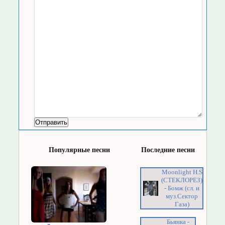
Популярные песни
Последние песни
Moonlight H.S
(СТЕКЛОРЕЗ)
- Бомж (сл. и
муз.Сектор
Газа)
Бьянка -