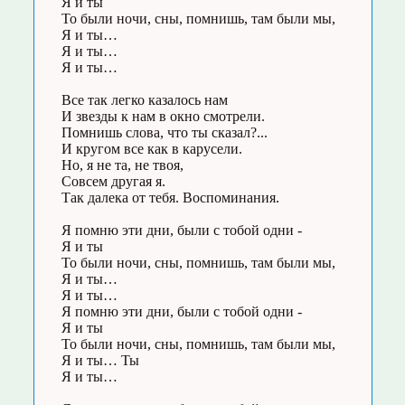
Я и ты
То были ночи, сны, помнишь, там были мы,
Я и ты…
Я и ты…
Я и ты…
Все так легко казалось нам
И звезды к нам в окно смотрели.
Помнишь слова, что ты сказал?...
И кругом все как в карусели.
Но, я не та, не твоя,
Совсем другая я.
Так далека от тебя. Воспоминания.
Я помню эти дни, были с тобой одни -
Я и ты
То были ночи, сны, помнишь, там были мы,
Я и ты…
Я и ты…
Я помню эти дни, были с тобой одни -
Я и ты
То были ночи, сны, помнишь, там были мы,
Я и ты… Ты
Я и ты…