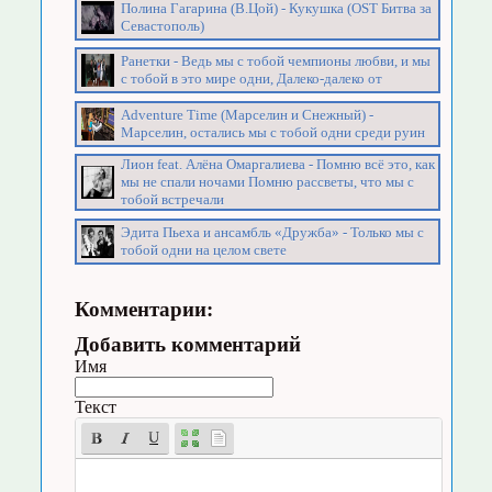
Полина Гагарина (В.Цой) - Кукушка (OST Битва за
Севастополь)
Ранетки - Ведь мы с тобой чемпионы любви, и мы
с тобой в это мире одни, Далеко-далеко от
Adventure Time (Марселин и Снежный) -
Марселин, остались мы с тобой одни среди руин
Лион feat. Алёна Омаргалиева - Помню всё это, как
мы не спали ночами Помню рассветы, что мы с
тобой встречали
Эдита Пьеха и ансамбль «Дружба» - Только мы с
тобой одни на целом свете
Комментарии:
Добавить комментарий
Имя
Текст