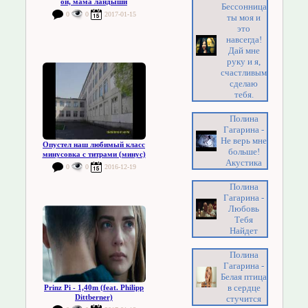
ой, мама ландыши
Бессонница
0
0
2017-01-15
ты моя и
это
навсегда!
Дай мне
руку и я,
счастливым
сделаю
тебя.
Полина
Гагарина -
Не верь мне
Опустел наш любимый класс
больше!
минусовка с титрами (минус)
Акустика
0
0
2016-12-19
Полина
Гагарина -
Любовь
Тебя
Найдет
Полина
Гагарина -
Белая птица
в сердце
Prinz Pi - 1,40m (feat. Philipp
Dittberner)
стучится