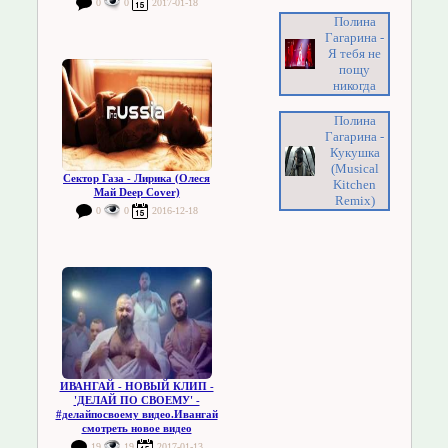
0
0
2017-01-18
Полина
Гагарина -
Я тебя не
пощу
никогда
Полина
Гагарина -
Кукушка
(Musical
Сектор Газа - Лирика (Олеся
Kitchen
Май Deep Cover)
Remix)
0
0
2016-12-18
ИВАНГАЙ - НОВЫЙ КЛИП -
'ДЕЛАЙ ПО СВОЕМУ' -
#делайпосвоему видео.Ивангай
смотреть новое видео
19
19
2017-01-13