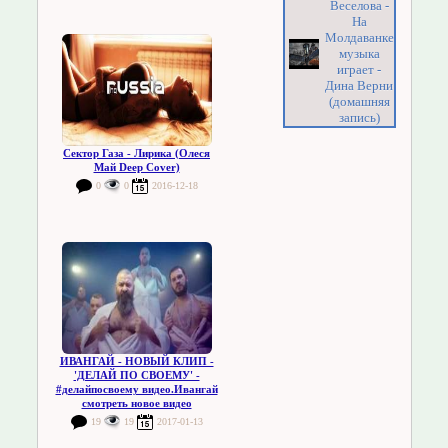
Веселова -
На
Молдаванке
музыка
играет -
Дина Верни
(домашняя
запись)
Сектор Газа - Лирика (Олеся
Май Deep Cover)
0
0
2016-12-18
ИВАНГАЙ - НОВЫЙ КЛИП -
'ДЕЛАЙ ПО СВОЕМУ' -
#делайпосвоему видео.Ивангай
смотреть новое видео
19
19
2017-01-13