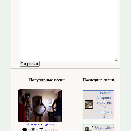
Популярные песни
Последние песни
Полина
Гагарина -
монстры
на
каникулах
2
ой, мама ландыши
Open Kids -
0
0
2017-01-15