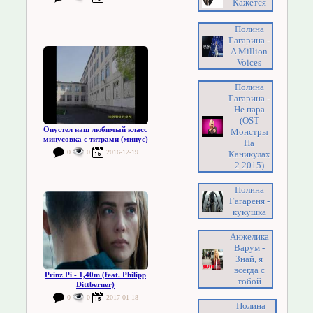
Кажется
Полина
Гагарина -
A Million
Voices
Полина
Гагарина -
Не пара
(OST
Опустел наш любимый класс
Монстры
минусовка с титрами (минус)
На
0
0
2016-12-19
Каникулах
2 2015)
Полина
Гагареня -
кукушка
Анжелика
Варум -
Знай, я
всегда с
Prinz Pi - 1,40m (feat. Philipp
тобой
Dittberner)
0
0
2017-01-18
Полина