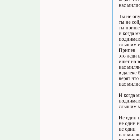
нас мили
Ты не оп
ты не сой
ты пришел
и когда 
поднимаю 
слышим и
Припев
это леди 
ищет на з
нас милл
в далеке 
верят что
нас мили
И когда 
поднимаю 
слышим м
Не один 
не один н
не один
нас милл