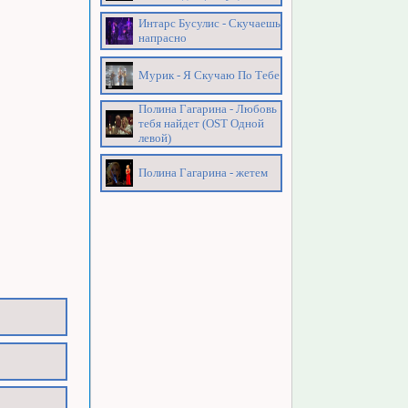
Интарс Бусулис - Скучаешь
напрасно
Мурик - Я Скучаю По Тебе
Полина Гагарина - Любовь
тебя найдет (OST Одной
левой)
Полина Гагарина - жетем