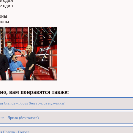
е один
е один
оны
ионы
о, вам понравятся также:
na Grande - Focus (без голоса мужчины)
на - Ярило (без голоса)
я Полева - Голоса