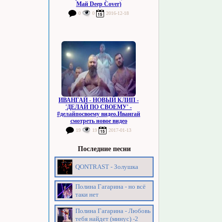
Май Deep Cover)
0
0
2016-12-18
ИВАНГАЙ - НОВЫЙ КЛИП -
'ДЕЛАЙ ПО СВОЕМУ' -
#делайпосвоему видео.Ивангай
смотреть новое видео
19
19
2017-01-13
Последние песни
QONTRAST - Золушка
Полина Гагарина - но всё
таки нет
Полина Гагарина - Любовь
тебя найдет (минус) -2