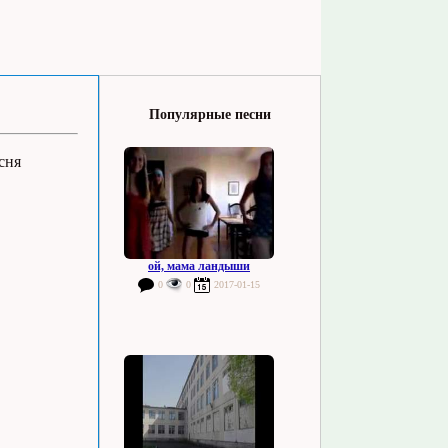
Популярные песни
сня
ой, мама ландыши
0
0
2017-01-15