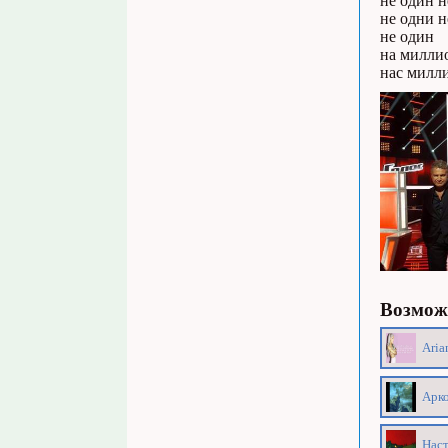
не один н
не одни н
не один
на милли
нас милл
Возможн
Aria
Арко
Наст