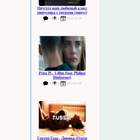
Опустел наш любимый класс
минусовка с титрами (минус)
0
0
2016-12-19
Prinz Pi - 1,40m (feat. Philipp
Dittberner)
0
0
2017-01-18
Сектор Газа - Лирика (Олеся