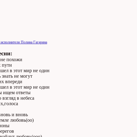
 исполнителя Полина Гагарина
есни:
 не похожи
х пути
шел в этот мир не один
 знать не могут
их впереди
шел в этот мир не один
мы ищем ответы
взгляд в небеса
х,голоса
вновь и вновь
емле любовь(оо)
ионы
берегов
 найдут любовь(ооо)