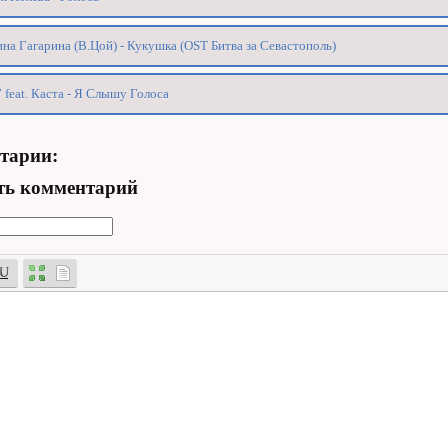
на Гагарина (В.Цой) - Кукушка (OST Битва за Севастополь)
 feat. Каста - Я Слышу Голоса
тарии:
ть комментарий