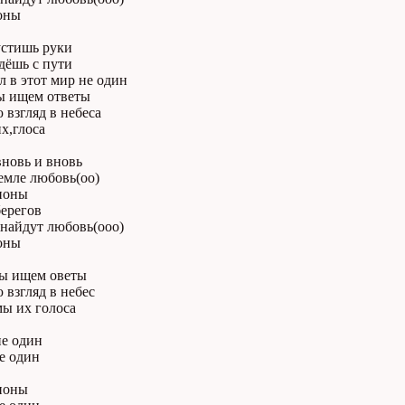
оны
устишь руки
дёшь с пути
 в этот мир не один
мы ищем ответы
взгляд в небеса
х,глоса
вновь и вновь
емле любовь(оо)
ионы
берегов
 найдут любовь(ооо)
оны
мы ищем оветы
взгляд в небес
ы их голоса
не один
е один
ионы