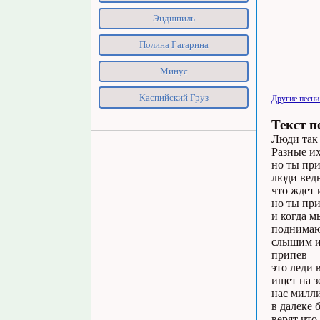
Эндшпиль
Полина Гагарина
Минус
Каспийский Груз
Другие песни
Текст п
Люди так
Разные и
но ты при
люди ведь
что ждет 
но ты при
и когда 
поднимаю 
слышим и
припев
это леди 
ищет на з
нас милл
в далеке 
верят что