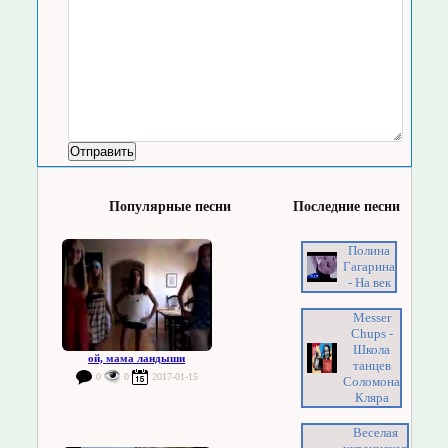
Популярные песни
Последние песни
Полина
Гагарина
- На век
Messer
Chups -
Школа
ой, мама ландыши
танцев
0
0
2017-01-15
Соломона
Кляра
Веселая