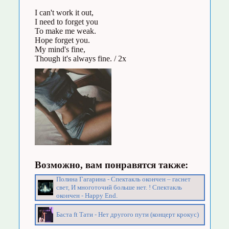
I can't work it out,
I need to forget you
To make me weak.
Hope forget you.
My mind's fine,
Though it's always fine. / 2x
Возможно, вам понравятся также:
Полина Гагарина - Спектакль окончен – гаснет
свет, И многоточий больше нет. ! Спектакль
окончен - Happy End.
Баста ft Тати - Нет другого пути (концерт крокус)