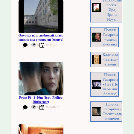
украинская
песня -
Ира,
Ирина,
Ируся
Полина
Гагарина
Опустел наш любимый класс
- скажи
минусовка с титрами (минус)
кукушка
0
0
2016-12-19
Калевала
- Батька-
атаман
Полина
Гагарина
- Нет (Не
верь мне
больше)
Prinz Pi - 1,40m (feat. Philipp
Dittberner)
Полина
0
0
2017-01-18
Гагарина -
Спектакаль
окончен