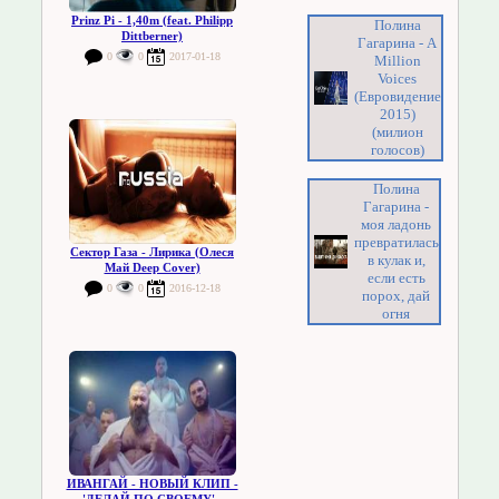
Prinz Pi - 1,40m (feat. Philipp
Полина
Dittberner)
Гагарина - A
0
0
2017-01-18
Million
Voices
(Евровидение
2015)
(милион
голосов)
Полина
Гагарина -
моя ладонь
превратилась
Сектор Газа - Лирика (Олеся
в кулак и,
Май Deep Cover)
если есть
0
0
2016-12-18
порох, дай
огня
ИВАНГАЙ - НОВЫЙ КЛИП -