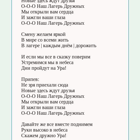
Новые здесь ждут друзья
О-О-О Наш Лагерь Дружных
Мы открыли вам сердца
И зажгли ваши глаза
О-О-О Наш Лагерь Дружных
Смену желаем яркой
В мире со всеми жить
В лагере | каждым днём | дорожить
И если мы все в сказку поверим
Устремимся мы в небеса
Дни пройдут на Ура!
Припев:
Не зря приехали сюда
Новые здесь ждут друзья
О-О-О Наш Лагерь Дружных
Мы открыли вам сердца
И зажгли ваши глаза
О-О-О Наш Лагерь Дружных
Давайте же все вместе поднимем
Руки высоко в небеса
Скажем дружно Ура!