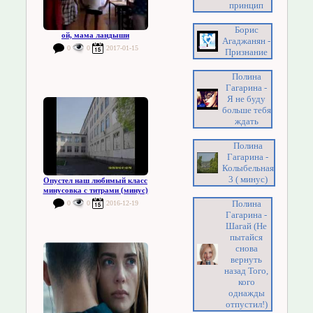
принцип
Борис
ой, мама ландыши
Агаджанян -
0
0
2017-01-15
Признание
Полина
Гагарина -
Я не буду
больше тебя
ждать
Полина
Гагарина -
Колыбельная
3 ( минус)
Опустел наш любимый класс
минусовка с титрами (минус)
Полина
0
0
2016-12-19
Гагарина -
Шагай (Не
пытайся
снова
вернуть
назад Того,
кого
однажды
отпустил!)