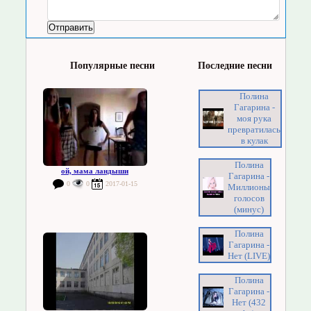
Популярные песни
Последние песни
Полина
Гагарина -
моя рука
превратилась
в кулак
Полина
ой, мама ландыши
Гагарина -
0
0
2017-01-15
Миллионы
голосов
(минус)
Полина
Гагарина -
Нет (LIVE)
Полина
Гагарина -
Нет (432