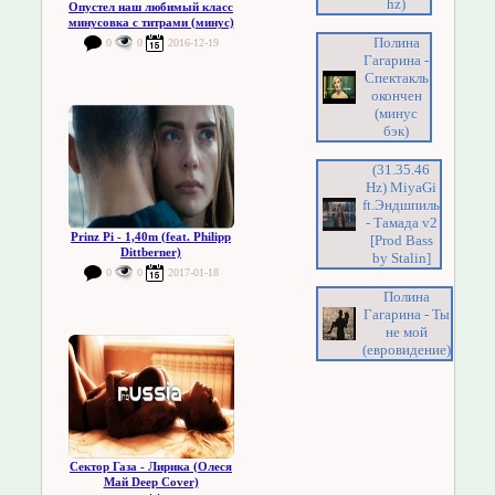
hz)
Опустел наш любимый класс
минусовка с титрами (минус)
Полина
0
0
2016-12-19
Гагарина -
Спектакль
окончен
(минус
бэк)
(31.35.46
Hz) MiyaGi
ft.Эндшпиль
- Тамада v2
Prinz Pi - 1,40m (feat. Philipp
[Prod Bass
Dittberner)
by Stalin]
0
0
2017-01-18
Полина
Гагарина - Ты
не мой
(евровидение)
Сектор Газа - Лирика (Олеся
Май Deep Cover)