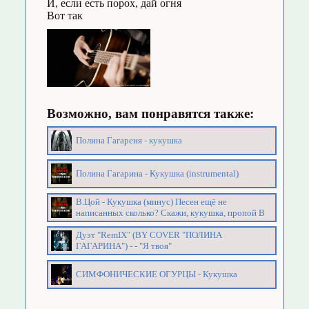
И, если есть порох, дай огня
Вот так
Возможно, вам понравятся также:
Полина Гагареня - кукушка
Полина Гагарина - Кукушка (instrumental)
В.Цой - Кукушка (минус) Песен ещё не
написанных сколько? Скажи, кукушка, пропой В
Дуэт "RemIX" (BY COVER "ПОЛИНА
ГАГАРИНА") - - "Я твоя"
СИМФОНИЧЕСКИЕ ОГУРЦЫ - Кукушка