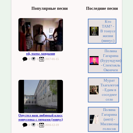
Популярные песни
Последние песни
Кто
ТАМ? -
В тонусе
жизни
(минус)
Полина
ой, мама ландыши
Гагарина
0
0
2017-01-15
(Бурундуки)
- Спектакль
Окончен
Мурат
Тхагалегов
- Едим в
соседнее
село
Полина
Гагарина
Опустел наш любимый класс
(англ) -
минусовка с титрами (минус)
Миллионы
0
0
2016-12-19
голосов