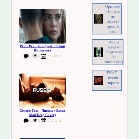
Оригами
- Ничего
не
бывает
просто
так.
Лейла
Prinz Pi - 1,40m (feat. Philipp
Тодадзе -
Dittberner)
Родители
0
0
2017-01-18
[x-
minus.org]
FNAF -
песня
пирата
Фокси
Сектор Газа - Лирика (Олеся
Май Deep Cover)
0
0
2016-12-18