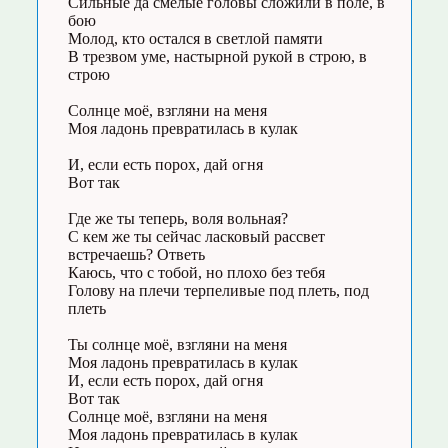
Сильные да смелые головы сложили в поле, в
бою
Молод, кто остался в светлой памяти
В трезвом уме, настырной рукой в строю, в
строю
Солнце моё, взгляни на меня
Моя ладонь превратилась в кулак
И, если есть порох, дай огня
Вот так
Где же ты теперь, воля вольная?
С кем же ты сейчас ласковый рассвет
встречаешь? Ответь
Каюсь, что с тобой, но плохо без тебя
Голову на плечи терпеливые под плеть, под
плеть
Ты солнце моё, взгляни на меня
Моя ладонь превратилась в кулак
И, если есть порох, дай огня
Вот так
Солнце моё, взгляни на меня
Моя ладонь превратилась в кулак