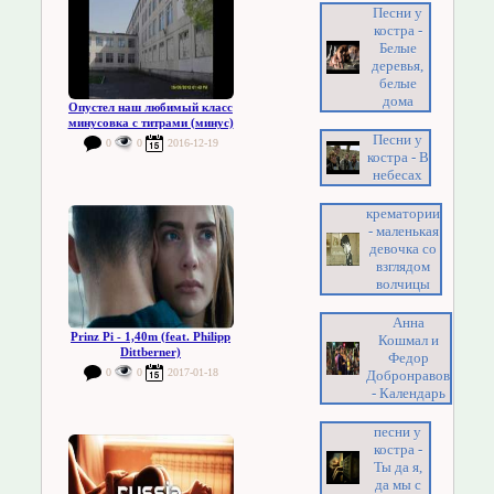
Песни у
костра -
Белые
деревья,
белые
дома
Опустел наш любимый класс
минусовка с титрами (минус)
Песни у
0
0
2016-12-19
костра - В
небесах
крематории
- маленькая
девочка со
взглядом
волчицы
Анна
Prinz Pi - 1,40m (feat. Philipp
Кошмал и
Dittberner)
Федор
0
0
2017-01-18
Добронравов
- Календарь
песни у
костра -
Ты да я,
да мы с