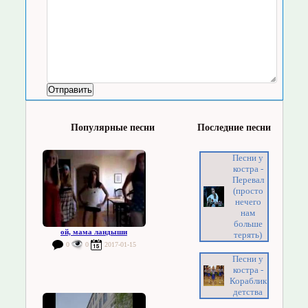
Популярные песни
Последние песни
Песни у
костра -
Перевал
(просто
нечего
нам
больше
ой, мама ландыши
терять)
0
0
2017-01-15
Песни у
костра -
Кораблик
детства