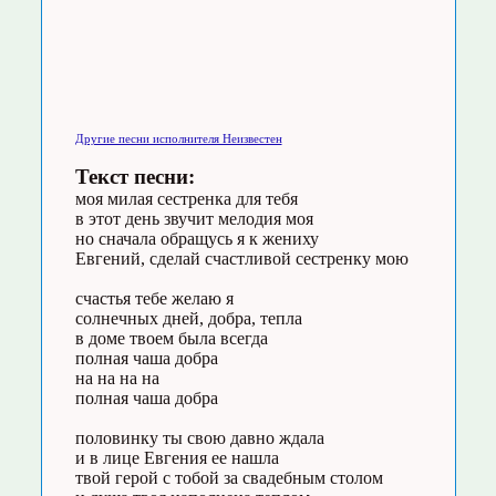
Другие песни исполнителя Неизвестен
Текст песни:
моя милая сестренка для тебя
в этот день звучит мелодия моя
но сначала обращусь я к жениху
Евгений, сделай счастливой сестренку мою
счастья тебе желаю я
солнечных дней, добра, тепла
в доме твоем была всегда
полная чаша добра
на на на на
полная чаша добра
половинку ты свою давно ждала
и в лице Евгения ее нашла
твой герой с тобой за свадебным столом