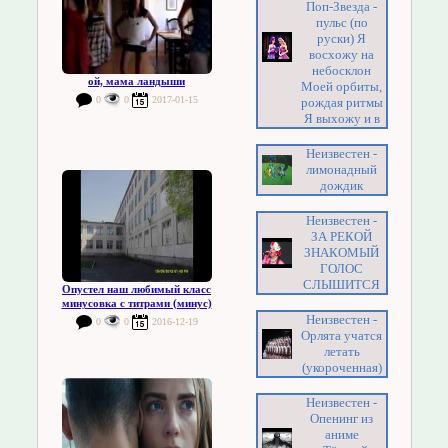
Поп-Звезда -
пульс (по
руски) Я
восхожу на
небосклон
ой, мама ландыши
Моей орбиты,
0
0
2017-01-15
рождая ритмы
Я выхожу и в
Неизвестен -
лимонадный
дождик
Неизвестен -
ЗА РЕКОЙ
ЗНАКОМЫЙ
ГОЛОС
СЛЫШИТСЯ
Опустел наш любимый класс
минусовка с титрами (минус)
Неизвестен -
0
0
2016-12-19
Орлята учатся
летать
(укороченная)
Неизвестен -
Опенинг из
аниме