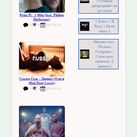
«Тёмный
дворецкий» на
русском
Prinz Pi - 1,40m (feat. Philipp
Dittberner)
1 Класс - Я
0
0
2017-01-18
Хочу ( Твою
мать )
Неизвестен -
Полина
Гагарина -
Спектакль
окончен -2
(минус)
Сектор Газа - Лирика (Олеся
Май Deep Cover)
0
0
2016-12-18