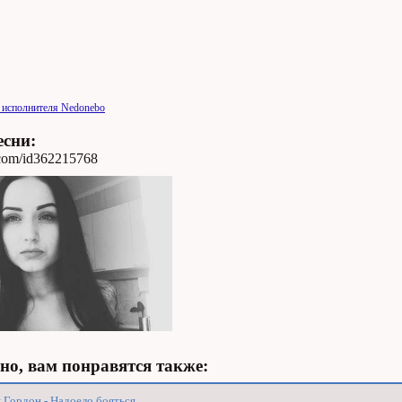
 исполнителя Nedonebo
есни:
k.com/id362215768
о, вам понравятся также:
 Гордон - Надоело бояться