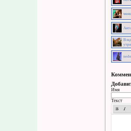
мама
Анто
Влад
утра
nedo
Коммен
Добави
Имя
Текст