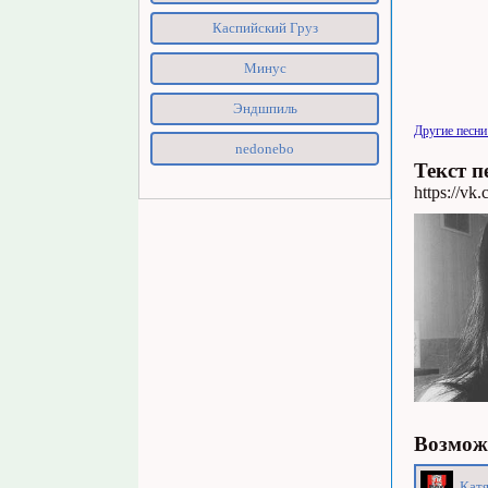
Каспийский Груз
Минус
Эндшпиль
Другие песни
nedonebo
Текст п
https://v
Возможн
Катя