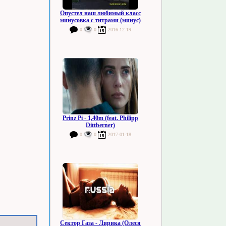
Опустел наш любимый класс
минусовка с титрами (минус)
0
0
2016-12-19
Prinz Pi - 1,40m (feat. Philipp
Dittberner)
0
0
2017-01-18
Сектор Газа - Лирика (Олеся