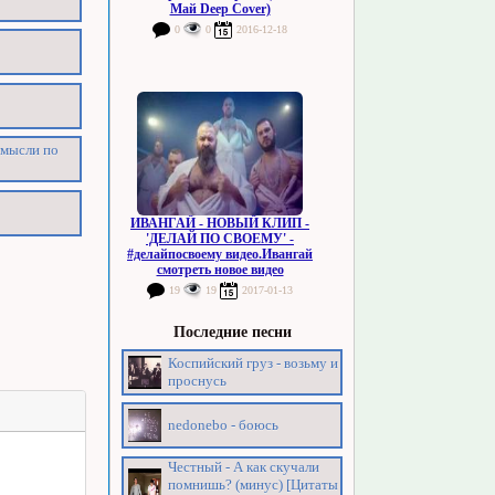
Май Deep Cover)
0
0
2016-12-18
 мысли по
ИВАНГАЙ - НОВЫЙ КЛИП -
'ДЕЛАЙ ПО СВОЕМУ' -
#делайпосвоему видео.Ивангай
смотреть новое видео
19
19
2017-01-13
Последние песни
Коспийский груз - возьму и
проснусь
nedonebо - боюсь
Честный - А как скучали
помнишь? (минус) [Цитаты