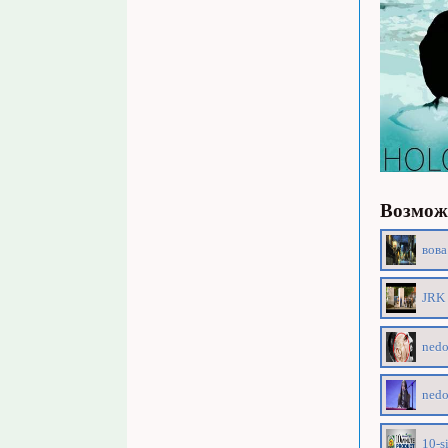
Возможн
вова
JRK 
nedo
nedo
10-s