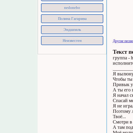
nedonebo
Полина Гагарина
Эндшпиль
Неизвестен
Другие песни
Текст п
группа - h
исполните
________
Я вылюнул
Чтобы ты 
Привык у
А ты его 
Я начал с
Спасай ме
Я не игра
Поэтому л
Твоё...
Смотри в 
А там под
Моё молч