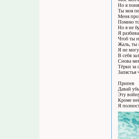
Но я поня
Ты моя пе
Меня проз
Помню тот
Но я не б
Я разбива
Чтоб ты н
Жаль, ты 
Я не могу
В себя за
Снова мен
Тёрки за
Запястья 
Припев
Давай убь
Эту войну
Кроме неё
Я полнос