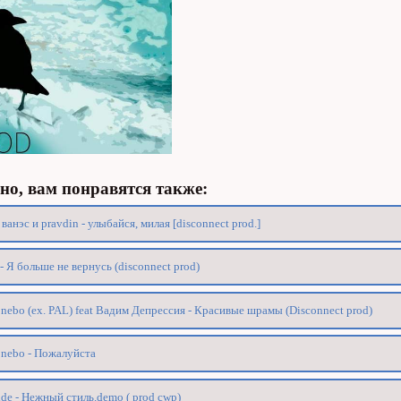
о, вам понравятся также:
 ванэс и pravdin - улыбайся, милая [disconnect prod.]
- Я больше не вернусь (disconnect prod)
nebo (ex. PAL) feat Вадим Депрессия - Красивые шрамы (Disconnect prod)
nebo - Пожалуйста
ide - Нежный стиль.demo ( prod cwp)