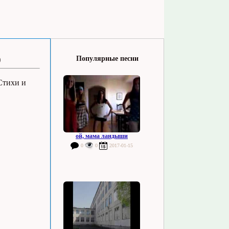
o
Популярные песни
 Стихи и
ой, мама ландыши
0
0
2017-01-15