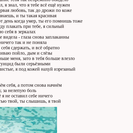
л, я знал, что я тебе всё ещё нужен
рвая любовь, так до дрожи по коже
наешь, и ты такая красивая
 день когда умер, ты его помнишь тоже
уду плакать при тебе, я сильный
ю себя в зеркалах
е видела - глаза снова заплаканны
ничего так и не поняла
 себя сдержать, и всё обратно
ливаю пойло, дым и слёзы
ьше меня, зато в тебя больше влезло
 суицид были серьёзными
чистые, я под кожей нахуй изрезаный
ём себя, а потом снова начнём
, за нелепую боль
 я не оставил себе ничего
тью твой, ты слышишь, я твой