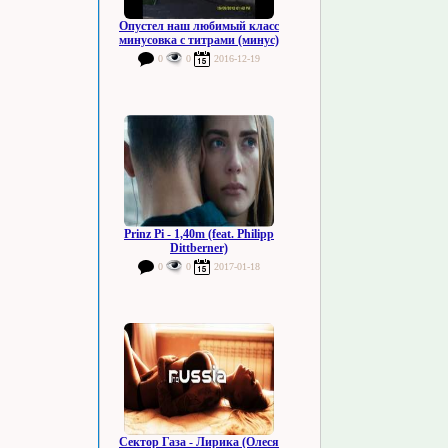
Опустел наш любимый класс
минусовка с титрами (минус)
0
0
2016-12-19
Prinz Pi - 1,40m (feat. Philipp
Dittberner)
0
0
2017-01-18
Сектор Газа - Лирика (Олеся