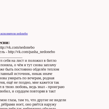
 исполнителя nedonebo
есни:
ttp://vk.com/nedonebo
ль - http://vk.com/pasha_nedonebo
____________
 себя на лист и положил в битло
поняла, о чём я тут снова заплачу
же быть постоянно обделён теплом
главный источник, никак иначе
нова умирать по вечерам, родная
ня, ещё не поздно, мне кажется так
л в твою любовь, ведь знал - проиграю
юбил, и сердцем повторяя в такт
мои глаза, там то, что другие не видели
 рёбрами ноет, оно рвётся наружу
ание тебя так небрежнно обидело