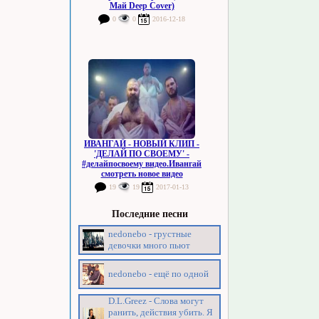
Май Deep Cover)
0
0
2016-12-18
ИВАНГАЙ - НОВЫЙ КЛИП -
'ДЕЛАЙ ПО СВОЕМУ' -
#делайпосвоему видео.Ивангай
смотреть новое видео
19
19
2017-01-13
Последние песни
nedonebo - грустные
девочки много пьют
nedonebo - ещё по одной
D.L.Greez - Слова могут
ранить, действия убить. Я