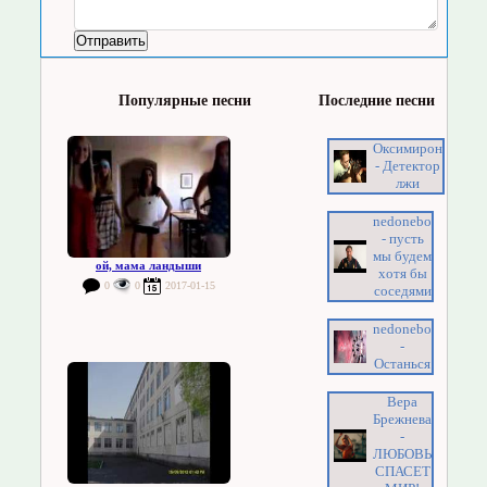
Популярные песни
Последние песни
Оксимирон
- Детектор
лжи
nedonebo
- пусть
мы будем
ой, мама ландыши
хотя бы
0
0
2017-01-15
соседями
nedonebo
-
Останься
Вера
Брежнева
-
ЛЮБОВЬ
СПАСЕТ