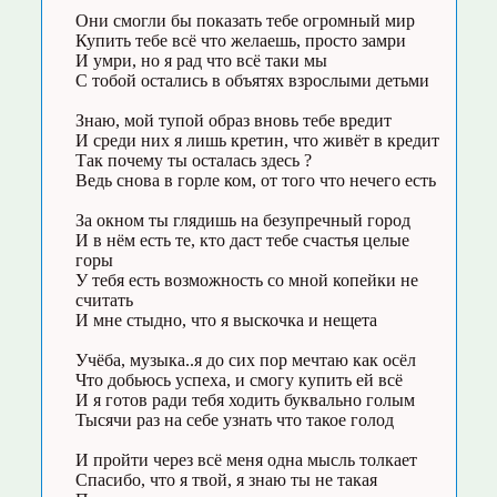
Они смогли бы показать тебе огромный мир
Купить тебе всё что желаешь, просто замри
И умри, но я рад что всё таки мы
С тобой остались в объятях взрослыми детьми
Знаю, мой тупой образ вновь тебе вредит
И среди них я лишь кретин, что живёт в кредит
Так почему ты осталась здесь ?
Ведь снова в горле ком, от того что нечего есть
За окном ты глядишь на безупречный город
И в нём есть те, кто даст тебе счастья целые
горы
У тебя есть возможность со мной копейки не
считать
И мне стыдно, что я выскочка и нещета
Учёба, музыка..я до сих пор мечтаю как осёл
Что добьюсь успеха, и смогу купить ей всё
И я готов ради тебя ходить буквально голым
Тысячи раз на себе узнать что такое голод
И пройти через всё меня одна мысль толкает
Спасибо, что я твой, я знаю ты не такая