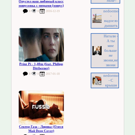
МИР!
Опустел наш любимый класс
минусовка с титрами (минус)
nedoemo
0
0
2016-12-19
-
надоело
дышать
Натали -
А ты
мне
больше
не
звони,не
Prinz Pi - 1,40m (feat. Philipp
звони
Dittberner)
0
0
2017-01-18
nedoemo
- С
крыши
Сектор Газа - Лирика (Олеся
Май Deep Cover)