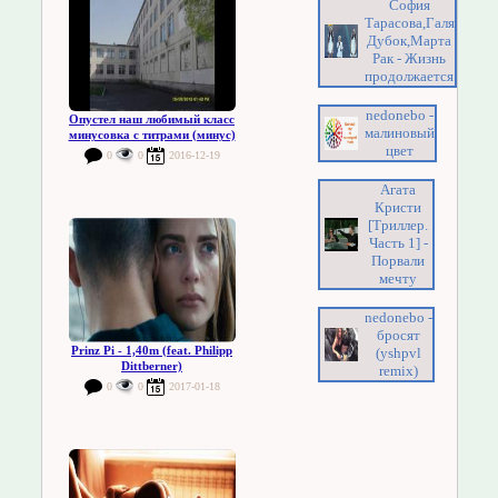
София
Тарасова,Галя
Дубок,Марта
Рак - Жизнь
продолжается
nedonebo -
Опустел наш любимый класс
малиновый
минусовка с титрами (минус)
цвет
0
0
2016-12-19
Агата
Кристи
[Триллер.
Часть 1] -
Порвали
мечту
nedonebo -
бросят
Prinz Pi - 1,40m (feat. Philipp
(yshpvl
Dittberner)
remix)
0
0
2017-01-18