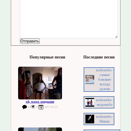
Популярные песни
Последние песни
nedonebo -
самые
близкие
всегда
далеко
nedonebo -
ой, мама ландыши
недонебо
0
0
2017-01-15
nedonebo -
Никак.