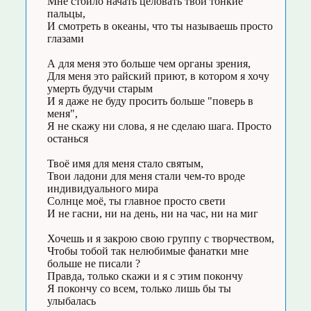
Мне стоило начать целовать твои тонкие
пальцы,
И смотреть в океаны, что ты называешь просто
глазами
А для меня это больше чем органы зрения,
Для меня это райский приют, в котором я хочу
умерть будучи старым
И я даже не буду просить больше "поверь в
меня",
Я не скажу ни слова, я не сделаю шага. Просто
останься
Твоё имя для меня стало святым,
Твои ладони для меня стали чем-то вроде
индивидуального мира
Солнце моё, ты главное просто свети
И не гасни, ни на день, ни на час, ни на миг
Хочешь и я закрою свою группу с творчеством,
Чтобы тобой так нелюбимые фанатки мне
больше не писали ?
Правда, только скажи и я с этим покончу
Я покончу со всем, только лишь бы ты
улыбалась