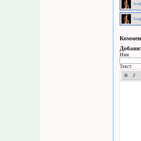
Земф
Земф
Коммен
Добави
Имя
Текст