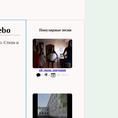
ebo
Популярные песни
o. Стихи и
ой, мама ландыши
0
0
2017-01-15