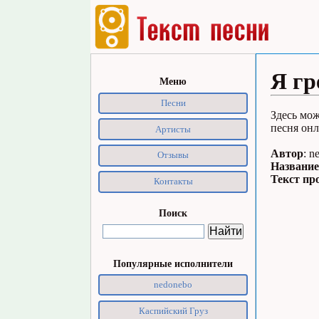
Я гр
Меню
Песни
Здесь мож
песня онл
Артисты
Автор
: n
Отзывы
Название
Текст пр
Контакты
Поиск
Популярные исполнители
nedonebo
Каспийский Груз