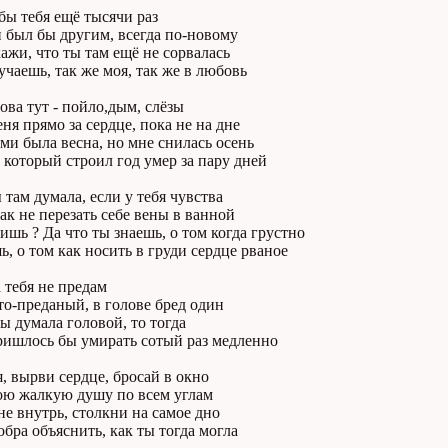
бы тебя ещё тысячи раз
 был бы другим, всегда по-новому
ажи, что ты там ещё не сорвалась
учаешь, так же моя, так же в любовь
ова тут - пойло,дым, слёзы
ня прямо за сердце, пока не на дне
и была весна, но мне снилась осень
 который строил год умер за пару дней
 там думала, если у тебя чувства
ак не перезать себе вены в ванной
ишь ? Да что ты знаешь, о том когда грустно
ь, о том как носить в груди сердце рваное
 тебя не предам
то-преданый, в голове бред один
ы думала головой, то тогда
ришлось бы умирать сотый раз медленно
, вырви сердце, бросай в окно
ою жалкую душу по всем углам
е внутрь, столкни на самое дно
обра объяснить, как ты тогда могла