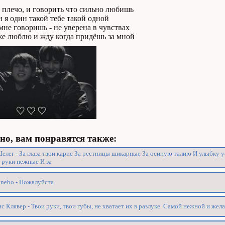
 плечо, и говорить что сильно любишь
 я один такой тебе такой одной
мне говоришь - не уверена в чувствах
же люблю и жду когда придёшь за мной
о, вам понравятся также:
елег - За глаза твои карие За рестницы шикарные За осиную талию И улыбку 
 руки нежные И за
nebo - Пожалуйста
с Клявер - Твои руки, твои губы, не хватает их в разлуке. Самой нежной и жел