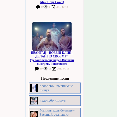
Май Deep Cover)
0
0
2016-12-18
ИВАНГАЙ - НОВЫЙ КЛИП -
'ДЕЛАЙ ПО СВОЕМУ' -
#делайпосвоему видео.Ивангай
смотреть новое видео
19
19
2017-01-13
Последние песни
nedonebo - бывшим не
пишут
недонебо - минус
Мамины колыбельные -
Засыпай, солнышко