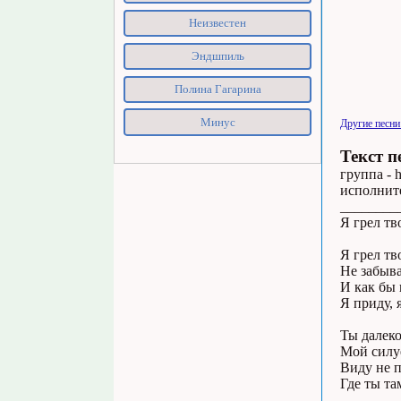
Неизвестен
Эндшпиль
Полина Гагарина
Минус
Другие песни
Текст п
группа - h
исполните
________
Я грел тв
Я грел тв
Не забыва
И как бы 
Я приду, 
Ты далеко
Мой силуе
Виду не п
Где ты та