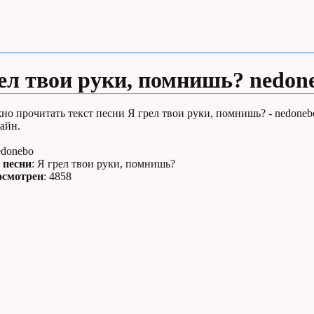
ел твои руки, помнишь? nedon
но прочитать текст песни Я грел твои руки, помнишь? - nedoneb
айн.
edonebo
 песни
: Я грел твои руки, помнишь?
осмотрен
: 4858