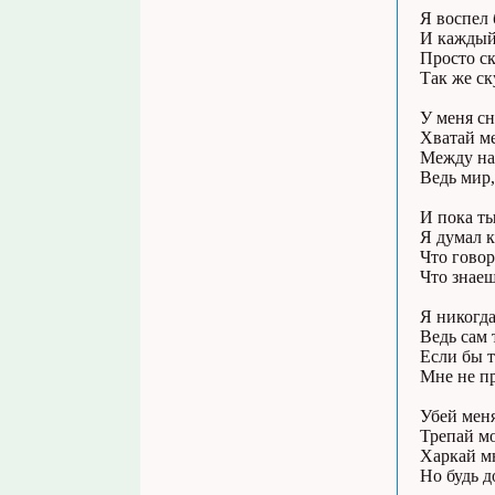
Я воспел 
И каждый
Просто ск
Так же ск
У меня сн
Хватай ме
Между нам
Ведь мир,
И пока ты
Я думал к
Что говор
Что знаеш
Я никогда
Ведь сам 
Если бы т
Мне не п
Убей меня
Трепай м
Харкай мн
Но будь д