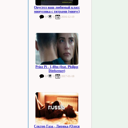
Опустел наш любимый класс
минусовка с титрами (минус)
0
0
2016-12-19
Prinz Pi - 1,40m (feat. Philipp
Dittberner)
0
0
2017-01-18
Сектор Газа - Лирика (Олеся