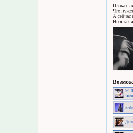
Плакать в
Что нужен
А сейчас 
Но я так 
Возможн
М. Ш
твои
nedo
Дени