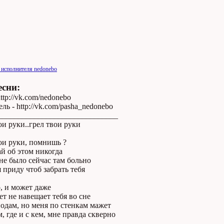
 исполнителя nedonebo
есни:
ttp://vk.com/nedonebo
ль - http://vk.com/pasha_nedonebo
______________________________
ои руки..грел твои руки
ои руки, помнишь ?
й об этом никогда
не было сейчас там больно
я приду чтоб забрать тебя
, и может даже
т не навещает тебя во сне
одам, но меня по стенкам мажет
м, где и с кем, мне правда скверно