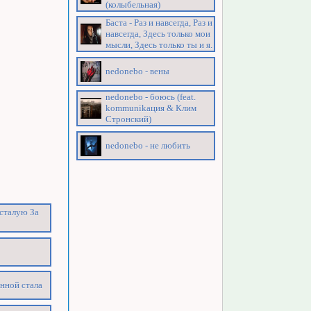
(колыбельная)
Баста - Раз и навсегда, Раз и
навсегда, Здесь только мои
мысли, Здесь только ты и я.
nedonebo - вены
nedonebo - боюсь (feat.
kommunikация & Клим
Стронский)
nedonebo - не любить
усталую За
анной стала