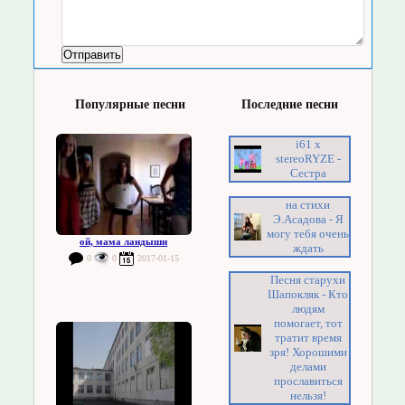
Популярные песни
Последние песни
i61 x
stereoRYZE -
Сестра
на стихи
Э.Асадова - Я
могу тебя очень
ой, мама ландыши
ждать
0
0
2017-01-15
Песня старухи
Шапокляк - Кто
людям
помогает, тот
тратит время
зря! Хорошими
делами
прославиться
нельзя!