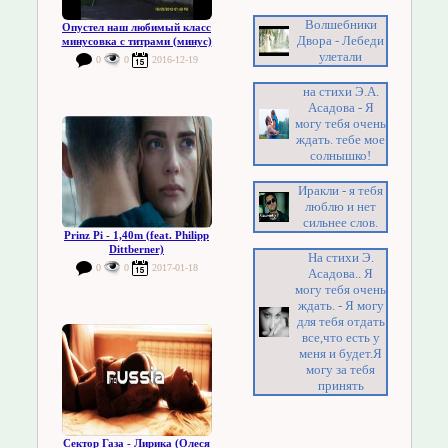
Волшебники
Опустел наш любимый класс
Двора - Лебеди
минусовка с титрами (минус)
улетали
0
0
2016-12-19
на стихи Э.А.
Асадова - Я
могу тебя очень
ждать. тебе мое
солнышко!
Иракли - я тебя
люблю и нет
сильнее слов.
Prinz Pi - 1,40m (feat. Philipp
Dittberner)
На стихи Э.
0
0
2017-01-18
Асадова.. Я
могу тебя очень
ждать. - Я могу
для тебя отдать
все,что есть у
меня и будет.Я
могу за тебя
принять
Сектор Газа - Лирика (Олеся