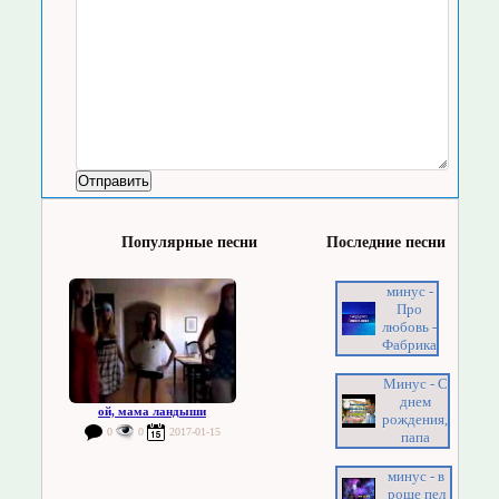
Популярные песни
Последние песни
минус -
Про
любовь -
Фабрика
Минус - С
днем
ой, мама ландыши
рождения,
0
0
2017-01-15
папа
минус - в
роще пел