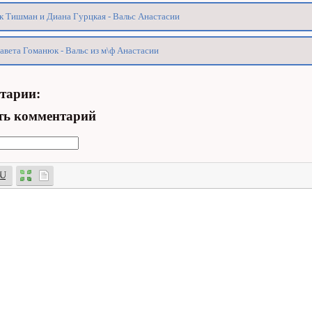
 Тишман и Диана Гурцкая - Вальс Анастасии
авета Гоманюк - Вальс из м\ф Анастасии
тарии:
ть комментарий