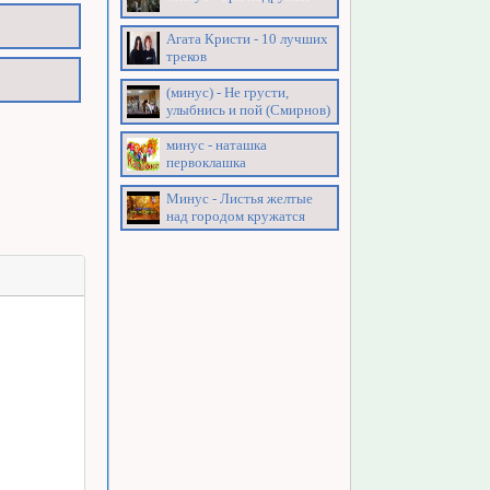
Агата Кристи - 10 лучших
треков
(минус) - Не грусти,
улыбнись и пой (Смирнов)
минус - наташка
первоклашка
Минус - Листья желтые
над городом кружатся