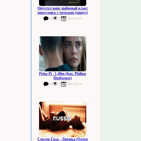
Опустел наш любимый класс
минусовка с титрами (минус)
0
0
2016-12-19
Prinz Pi - 1,40m (feat. Philipp
Dittberner)
0
0
2017-01-18
Сектор Газа - Лирика (Олеся