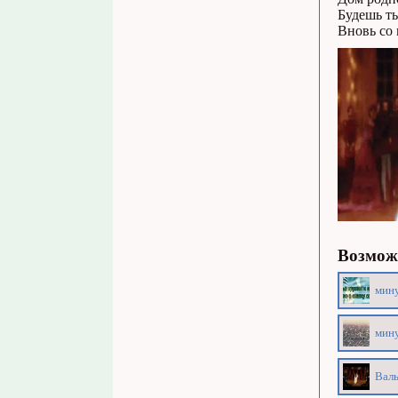
Будешь ты
Вновь со
Возможн
мину
мину
Валь