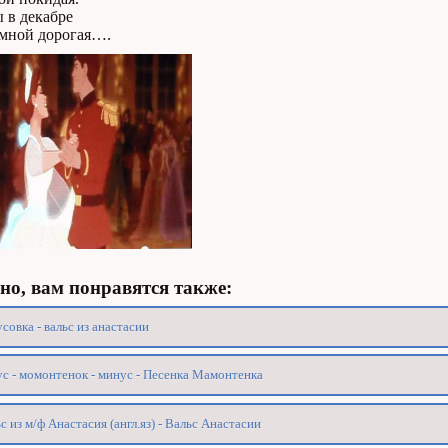
 в декабре
 мной дорогая….
о, вам понравятся также:
совка - вальс из анастасии
с - момонтенок - минус - Песенка Мамонтенка
с из м/ф Анастасия (англ.яз) - Вальс Анастасии