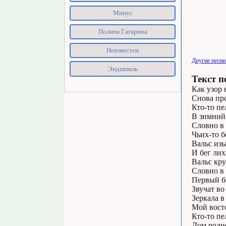
Минус
Полина Гагарина
Неизвестен
Другие песни
Эндшпиль
Текст п
Как узор 
Снова пр
Кто-то пе
В зимний 
Словно в
Чьих-то б
Вальс из
И бег лих
Вальс кру
Словно в 
Первый б
Звучат во
Зеркала в
Мой вост
Кто-то пе
Дом родн