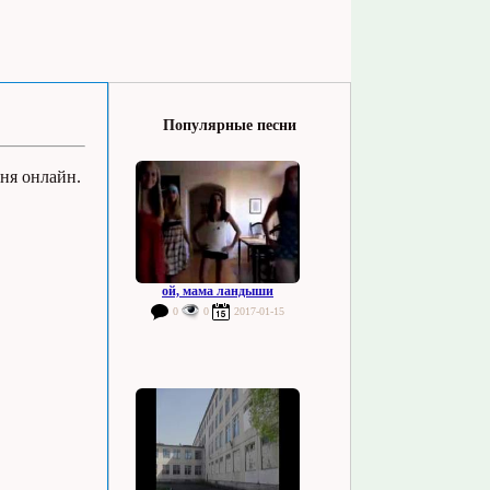
Популярные песни
сня онлайн.
ой, мама ландыши
0
0
2017-01-15