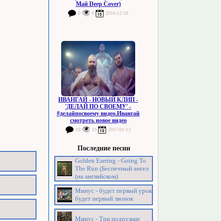
Май Deep Cover)
0
0
2016-12-18
ИВАНГАЙ - НОВЫЙ КЛИП -
'ДЕЛАЙ ПО СВОЕМУ' -
#делайпосвоему видео.Ивангай
смотреть новое видео
19
19
2017-01-13
Последние песни
Golden Earring - Going To
The Run (Беспечный ангел
(на английском)
Минус - будет первый урок
будет первый звонок
Минус - Три подружки