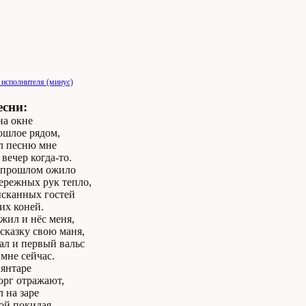
 исполнителя (минус)
есни:
на окне
ошлое рядом,
л песню мне
вечер когда-то.
 прошлом ожило
ережных рук тепло,
ысканных гостей
их коней.
жил и нёс меня,
сказку свою маня,
ал и первый вальс
 мне сейчас.
 янтаре
орг отражают,
л на заре
ой покидая.