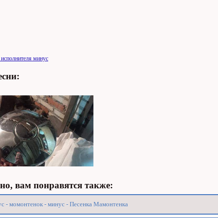
 исполнителя минус
есни:
о, вам понравятся также:
с - момонтенок - минус - Песенка Мамонтенка