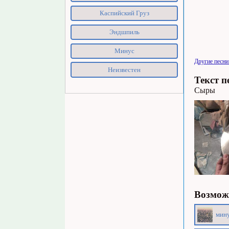
Каспийский Груз
Эндшпиль
Минус
Другие песни
Неизвестен
Текст п
Cыры
Возможн
мину