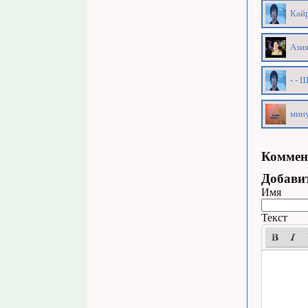
Кайр
Азия
- - 
мину
Коммен
Добави
Имя
Текст