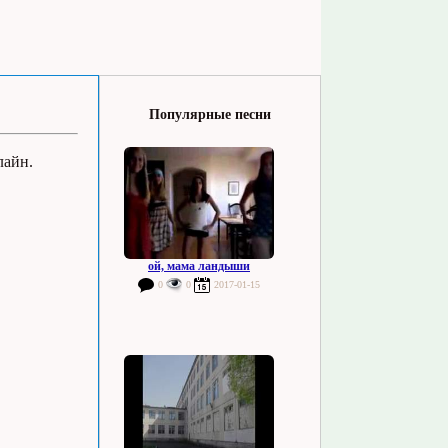
Популярные песни
лайн.
ой, мама ландыши
0
0
2017-01-15