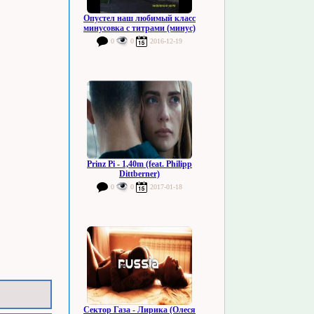
Опустел наш любимый класс
минусовка с титрами (минус)
0
0
2016-12-19
Prinz Pi - 1,40m (feat. Philipp
Dittberner)
0
0
2017-01-18
Сектор Газа - Лирика (Олеся