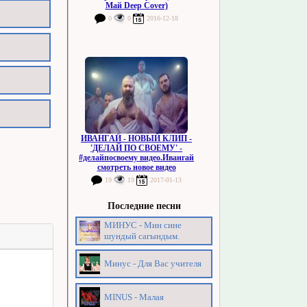
Май Deep Cover)
0
0
2016-12-18
ИВАНГАЙ - НОВЫЙ КЛИП -
'ДЕЛАЙ ПО СВОЕМУ' -
#делайпосвоему видео.Ивангай
смотреть новое видео
19
19
2017-01-13
Последние песни
МИНУС - Мин сине
шундый сагындым.
Минус - Для Вас учителя
MINUS - Малая