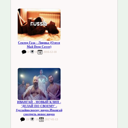
Сектор Газа - Лирика (Олеся
Май Deep Cover)
0
0
2016-12-18
ИВАНГАЙ - НОВЫЙ КЛИП -
'ДЕЛАЙ ПО СВОЕМУ' -
#делайпосвоему видео.Ивангай
смотреть новое видео
19
19
2017-01-13