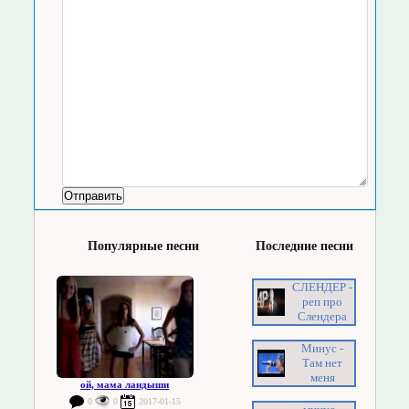
Популярные песни
Последние песни
СЛЕНДЕР -
реп про
Слендера
Минус -
Там нет
меня
ой, мама ландыши
0
0
2017-01-15