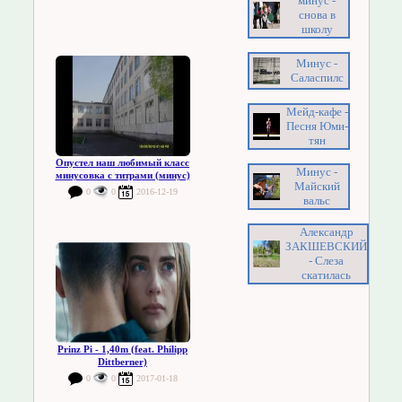
минус -
снова в
школу
Минус -
Саласпилс
Мейд-кафе -
Песня Юми-
тян
Опустел наш любимый класс
Минус -
минусовка с титрами (минус)
Майский
0
0
2016-12-19
вальс
Александр
ЗАКШЕВСКИЙ
- Слеза
скатилась
Prinz Pi - 1,40m (feat. Philipp
Dittberner)
0
0
2017-01-18