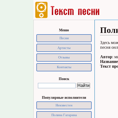
Полю
Меню
Песни
Здесь мож
песня онл
Артисты
Автор
: м
Отзывы
Название
Текст пр
Контакты
Поиск
Популярные исполнители
Неизвестен
Полина Гагарина