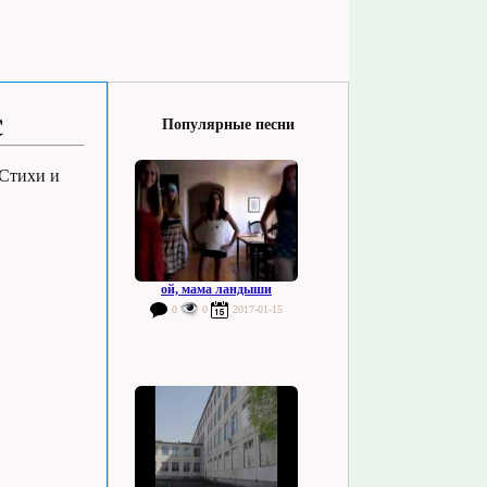
с
Популярные песни
 Стихи и
ой, мама ландыши
0
0
2017-01-15