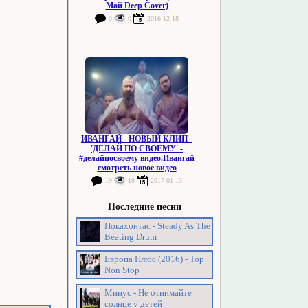
Май Deep Cover)
0
0
2016-12-18
ИВАНГАЙ - НОВЫЙ КЛИП -
'ДЕЛАЙ ПО СВОЕМУ' -
#делайпосвоему видео.Ивангай
смотреть новое видео
19
19
2017-01-13
Последние песни
Покахонтас - Steady As The
Beating Drum
Европа Плюс (2016) - Top
Non Stop
Минус - Не отнимайте
солнце у детей