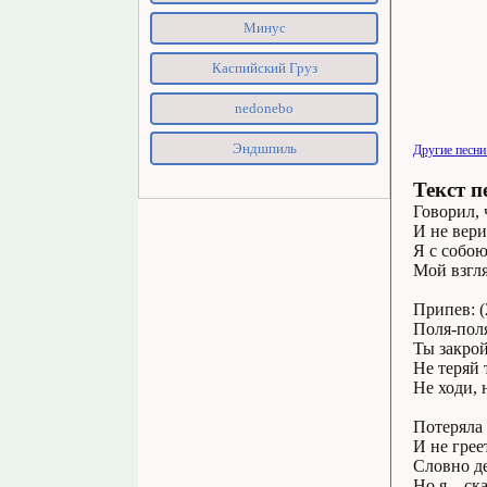
Минус
Каспийский Груз
nedonebo
Эндшпиль
Другие песни
Текст п
Говорил, 
И не вер
Я с собою
Мой взгля
Припев: (
Поля-пол
Ты закрой
Не теряй 
Не ходи, 
Потеряла 
И не грее
Словно де
Но я... ск