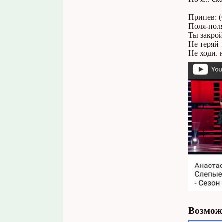
Припев: (
Поля-пол
Ты закрой
Не теряй 
Не ходи, 
Возможн