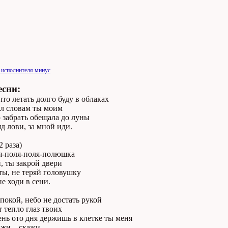
 исполнителя минус
есни:
что летать долго буду в облаках
ил словам ты моим
 забрать обещала до луны
д лови, за мной иди.
2 раза)
я-поля-поля-полюшка
, ты закрой двери
ты, не теряй головушку
не ходи в сени.
покой, небо не достать рукой
т тепло глаз твоих
нь ото дня держишь в клетке ты меня
ажи... скажи...