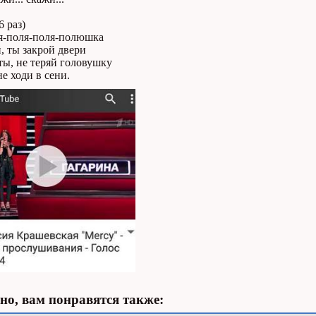
6 раз)
я-поля-поля-полюшка
, ты закрой двери
ты, не теряй головушку
не ходи в сени.
о, вам понравятся также: