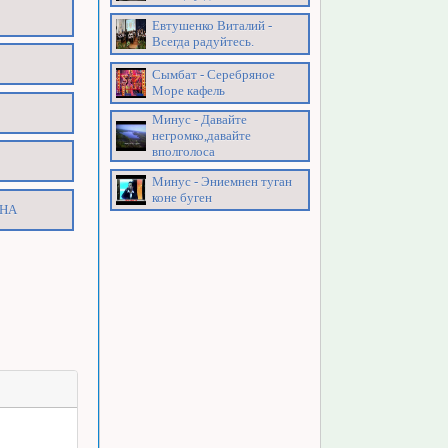
Евтушенко Виталий -
Всегда радуйтесь.
Сымбат - Серебряное
Море кафель
Минус - Давайте
негромко,давайте
вполголоса
Минус - Эниемнен туган
коне буген
ИНА