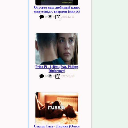
Опустел наш любимый класс
минусовка с титрами (минус)
0
0
2016-12-19
Prinz Pi - 1,40m (feat. Philipp
Dittberner)
0
0
2017-01-18
Сектор Газа - Лирика (Олеся