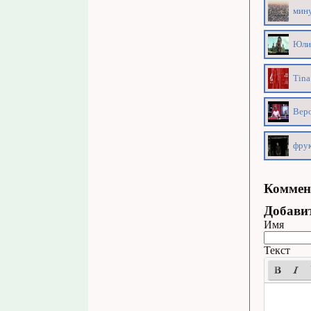
мину
Юлия
Tina
Веро
фру
Коммен
Добави
Имя
Текст