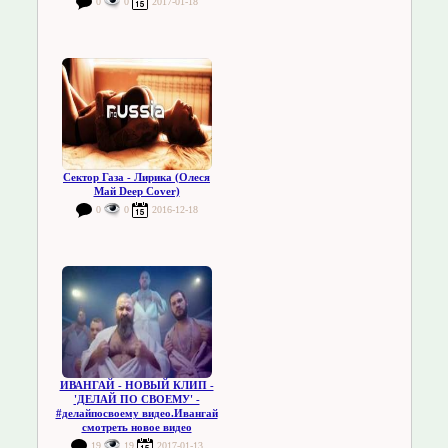
0
0
2017-01-18
Сектор Газа - Лирика (Олеся
Май Deep Cover)
0
0
2016-12-18
ИВАНГАЙ - НОВЫЙ КЛИП -
'ДЕЛАЙ ПО СВОЕМУ' -
#делайпосвоему видео.Ивангай
смотреть новое видео
19
19
2017-01-13