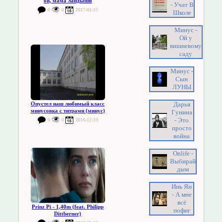
ой, мама ландыши
- Учат В
0
0
2017-01-15
Школе
Минус -
Ой у
вишневому
саду
Минус -
Сын
ЛУНЫ
Дарья
Опустел наш любимый класс
минусовка с титрами (минус)
Гунина
- Это
0
0
2016-12-19
просто
война
Onlife -
Выбирай
дым
Инь Ян
- А мне
всё
Prinz Pi - 1,40m (feat. Philipp
пофиг
Dittberner)