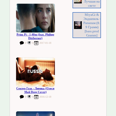
Лучшая на
свете
MiyaGi &
Эндшпиль -
Рапапам (ft.
9 Грамм)
[bass.prod
Prinz Pi - 1,40m (feat. Philipp
Gramm]
Dittberner)
0
0
2017-01-18
Сектор Газа - Лирика (Олеся
Май Deep Cover)
0
0
2016-12-18