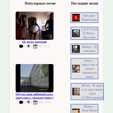
Популярные песни
Последние песни
Той ыры -
Карындаш
Lin & Vnuk
ft.Mono -
Дыхание
ой, мама ландыши
Минус - В
0
0
2017-01-15
землянке
минус -
вдруг как в
сказке
скрипнула
дверь
Minus - В мире
есть красавица
одна
Опустел наш любимый класс
(Э.Шентирмай)
минусовка с титрами (минус)
0
0
2016-12-19
Минус -
Моя Мама