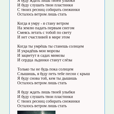
Я буду ждать лишь твоей улыбки
И буду слушать твои пластинки
С твоих ресниц собирать снежинки
Осталось ветром лишь стать
Когда я умру - я стану ветром
На землю падать первым снегом
Смеясь летать с тобой по свету
И нет счастливей в мире этом
Когда ты умрёшь ты станешь солнцем
И украдёшь мои морозы
И зацветут в садах мимозы
И сердца льдинки станут слёзы
Только ты не будь пока солнцем
Слышишь, я буду петь тебе песни с крыш
Я буду снова той, кем ты дышишь
Осталось ветром лишь стать
Я буду ждать лишь твоей улыбки
И буду слушать твои пластинки
С твоих ресниц собирать снежинки
Осталось ветром лишь стать