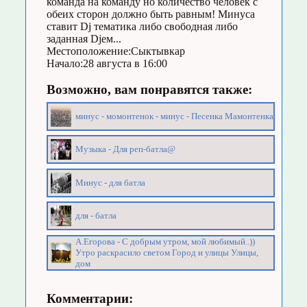
команда на команду но количество человек с
обеих сторон должно быть равным! Минуса
ставит Dj тематика либо свободная либо
заданная Djем...
Местоположение:Сыктывкар
Начало:28 августа в 16:00
Возможно, вам понравятся также:
минус - момонтенок - минус - Песенка Мамонтенка
Музыка - Для реп-батла@
Минус - для батла
для - батла
А.Егорова - С добрым утром, мой любимый..))
Утро раскрасило светом Город и улицы Улицы,
дом
Комментарии: