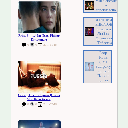
МиНисперия
-
переплетено
ЛУЧШИЙ
РИНГТОН
- Слава и
Любовь
Prinz Pi - 1,40m (feat. Philipp
Успенская
Dittberner)
- Таблетка
0
0
2017-01-18
Егор
Крид
(OST
Завтрак у
папы) -
Папина
дочка
Сектор Газа - Лирика (Олеся
Май Deep Cover)
0
0
2016-12-18