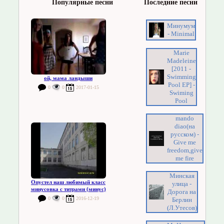
Популярные песни
Последние песни
Минумум
- Minimal
Marie
Madeleine
[2011 -
Swimming
ой, мама ландыши
Pool EP] -
0
0
2017-01-15
Swiming
Pool
mando
diao(на
русском) -
Give me
freedom,give
me fire
Минская
Опустел наш любимый класс
улица -
минусовка с титрами (минус)
Дорога на
0
0
2016-12-19
Берлин
(Л.Утесов)