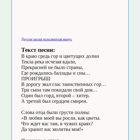
Другие песни исполнителя минус
Текст песни:
В краю средь гор и цветущих долин
Текла река исчезая вдали,
Прекрасней не было страны,
Где рождались баллады и сны…
ПРОИГРЫШ
В дорогу звал глас таинственных гор…
Три сына там покидали свой дом…
Один был горд, второй – хитер,
А третий был сердцем смирен.
Слова отца были грусти полны:
«В любви моей вы росли, как цветы.
Что ждет вас там, в чужих краях?
Да хранит вас молитва моя!»