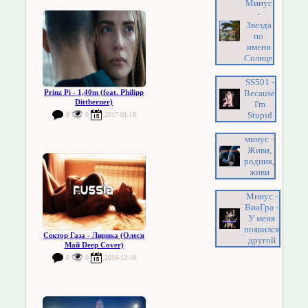
Минус
-
Звезда
по
имени
Солнце
SS501 -
Prinz Pi - 1,40m (feat. Philipp
Because
Dittberner)
I'm
Stupid
0
0
2017-01-18
минус -
Живи,
родник,
живи
Минус -
ВиаГра -
У меня
появился
Сектор Газа - Лирика (Олеся
другой
Май Deep Cover)
0
0
2016-12-18