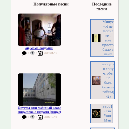
Популярные песни
Последние
песни
Минус
- Я не
любил
ее ,
мне
просто
ой, мама ландыши
было в
0
0
2017-01-15
кайф
минус -
я хочу
чтобы
не
было
больше
войны(
-2)
SS501
Опустел наш любимый класс
- I'm
минусовка с титрами (минус)
Your
0
0
2016-12-19
Man