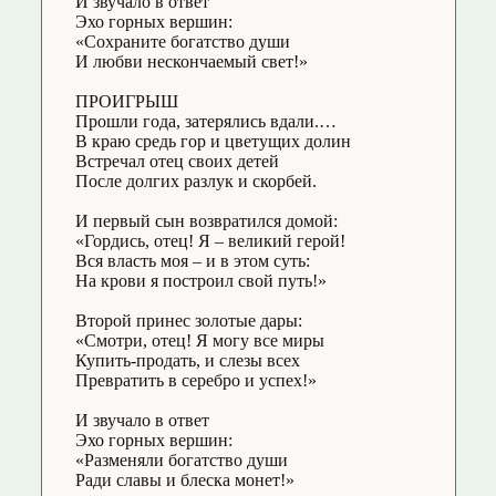
И звучало в ответ
Эхо горных вершин:
«Сохраните богатство души
И любви нескончаемый свет!»
ПРОИГРЫШ
Прошли года, затерялись вдали.…
В краю средь гор и цветущих долин
Встречал отец своих детей
После долгих разлук и скорбей.
И первый сын возвратился домой:
«Гордись, отец! Я – великий герой!
Вся власть моя – и в этом суть:
На крови я построил свой путь!»
Второй принес золотые дары:
«Смотри, отец! Я могу все миры
Купить-продать, и слезы всех
Превратить в серебро и успех!»
И звучало в ответ
Эхо горных вершин:
«Разменяли богатство души
Ради славы и блеска монет!»