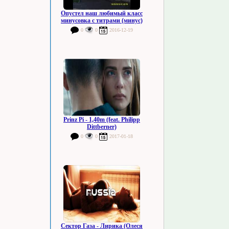
Опустел наш любимый класс
минусовка с титрами (минус)
0
0
2016-12-19
Prinz Pi - 1,40m (feat. Philipp
Dittberner)
0
0
2017-01-18
Сектор Газа - Лирика (Олеся