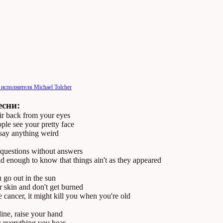
 исполнителя Michael Tolcher
есни:
air back from your eyes
ople see your pretty face
 say anything weird
questions without answers
old enough to know that things ain't as they appeared
 go out in the sun
 skin and don't get burned
 cancer, it might kill you when you're old
 line, raise your hand
everything you hear