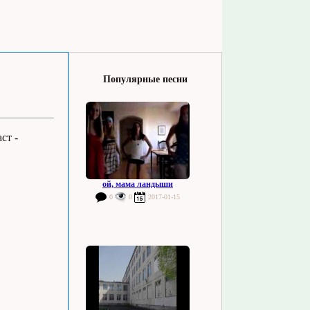
Популярные песни
ст -
ой, мама ландыши
0
0
2017-01-15