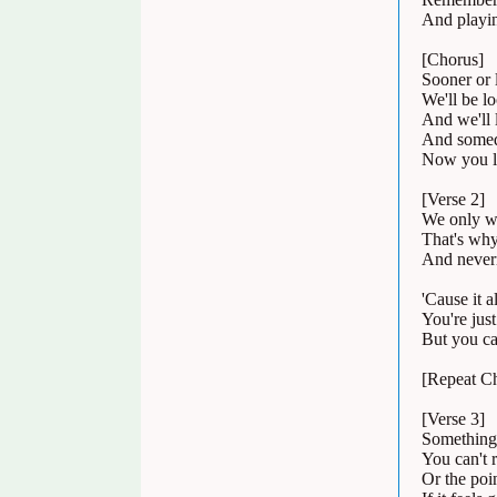
And playin
[Chorus]
Sooner or 
We'll be l
And we'll 
And someda
Now you l
[Verse 2]
We only wa
That's why
And never
'Cause it a
You're just
But you ca
[Repeat C
[Verse 3]
Somethings
You can't 
Or the poi