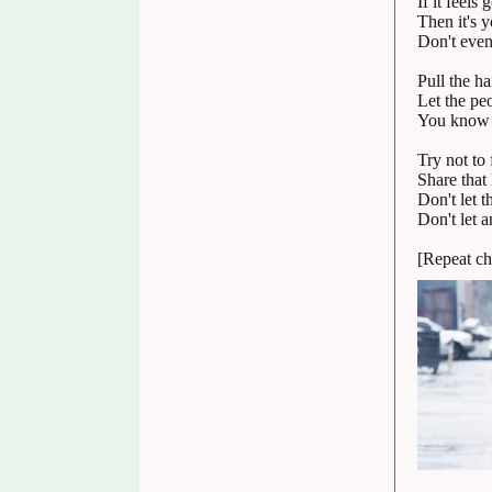
If it feels
Then it's 
Don't even
Pull the h
Let the pe
You know t
Try not to
Share that
Don't let 
Don't let 
[Repeat cho