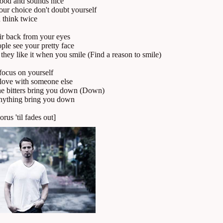
 good and sounds nice
your choice don't doubt yourself
 think twice
air back from your eyes
ople see your pretty face
hey like it when you smile (Find a reason to smile)
 focus on yourself
 love with someone else
the bitters bring you down (Down)
anything bring you down
rus 'til fades out]