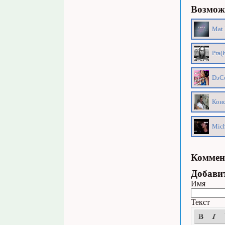
Возможн
Mat 
Pra(
DэCo
Конс
Mich
Коммен
Добави
Имя
Текст