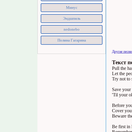
Минус
Эндшпиль
nedonebo
Полина Гагарина
Другие песни
Текст п
Pull the h
Let the pe
Try not to
Save your 
'Til your 
Before you
Cover your
Beware the
Be first in
Remember 