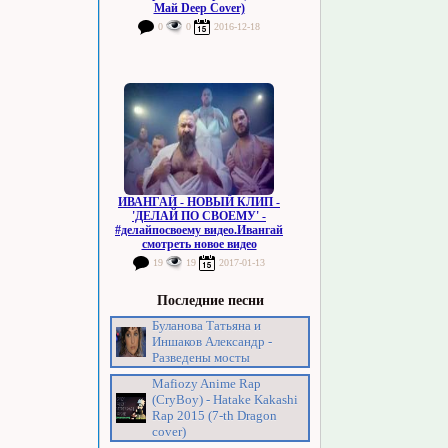
Май Deep Cover)
0
0
2016-12-18
ИВАНГАЙ - НОВЫЙ КЛИП -
'ДЕЛАЙ ПО СВОЕМУ' -
#делайпосвоему видео.Ивангай
смотреть новое видео
19
19
2017-01-13
Последние песни
Буланова Татьяна и
Иншаков Александр -
Разведены мосты
Mafiozy Anime Rap
(CryBoy) - Hatake Kakashi
Rap 2015 (7-th Dragon
cover)