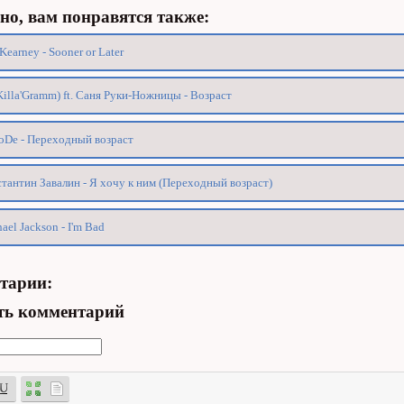
о, вам понравятся также:
Kearney - Sooner or Later
Killa'Gramm) ft. Саня Руки-Ножницы - Возраст
De - Переходный возраст
тантин Завалин - Я хочу к ним (Переходный возраст)
ael Jackson - I'm Bad
тарии:
ть комментарий