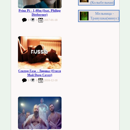
(Колыбельная)
Prinz Pi - 1,40m (feat. Philipp
Мельница -
Dittberner)
Травушка(минус)
0
0
2017-01-18
Сектор Газа - Лирика (Олеся
Май Deep Cover)
0
0
2016-12-18