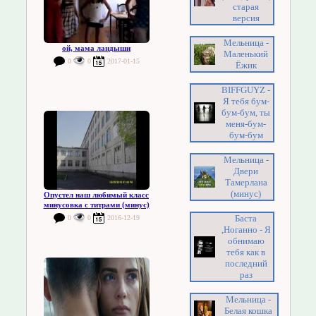
старая
версия
Мельница -
ой, мама ландыши
Маленький
0
0
2017-01-15
Ёжик
BIFFGUYZ -
Я тебя бум-
бум-бум, ты
меня-бум-
бум-бум
Мельница -
Двери
Тамерлана
(минус)
Опустел наш любимый класс
минусовка с титрами (минус)
Баста
0
0
2016-12-19
,Ноганно - Я
обнимаю
тебя как в
последний
раз
Мельница -
Белая кошка