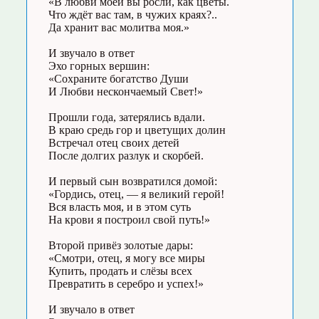
«В любви моей вы росли, как цветы.
Что ждёт вас там, в чужих краях?..
Да хранит вас молитва моя.»
И звучало в ответ
Эхо горных вершин:
«Сохраните богатство Души
И Любви нескончаемый Свет!»
Прошли года, затерялись вдали.
В краю средь гор и цветущих долин
Встречал отец своих детей
После долгих разлук и скорбей.
И первый сын возвратился домой:
«Гордись, отец, — я великий герой!
Вся власть моя, и в этом суть
На крови я построил свой путь!»
Второй привёз золотые дары:
«Смотри, отец, я могу все миры
Купить, продать и слёзы всех
Превратить в серебро и успех!»
И звучало в ответ