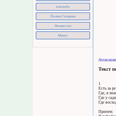
nedonebo
Полина Гагарина
Неизвестен
Минус
Другие песни
Текст п
1
Есть за р
Где, я зн
Где у сад
Где восхо
Припев: