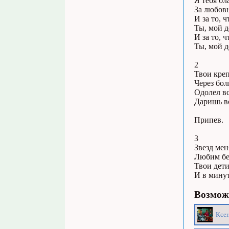
Я тебя бл
За любовь
И за то, 
Ты, мой 
И за то, 
Ты, мой 
2
Твои креп
Через бол
Одолел вс
Даришь вс
Припев.
3
Звезд мен
Любим бес
Твои дети
И в минут
Возможн
Ксен