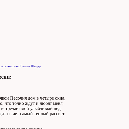
 исполнителя Ксения Шедар
есни:
ечкой Песочня дом в четыре окна,
аю, что точно ждут и любят меня,
а встречает мой улыбчивый дед,
дит и тает самый теплый рассвет.