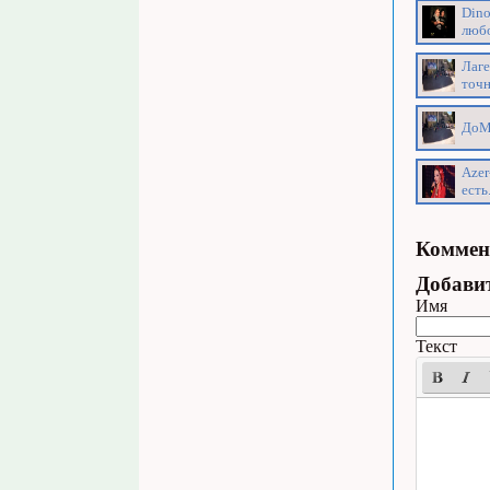
Dino
любо
Лаге
точн
ДоМи
Azer
есть
Коммен
Добави
Имя
Текст