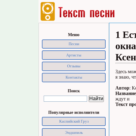
1 Ес
Меню
окна
Песни
Ксе
Артисты
Отзывы
Здесь мож
я знаю, ч
Контакты
Автор
: 
Поиск
Название
ждут и
Текст пр
Популярные исполнители
Каспийский Груз
Эндшпиль