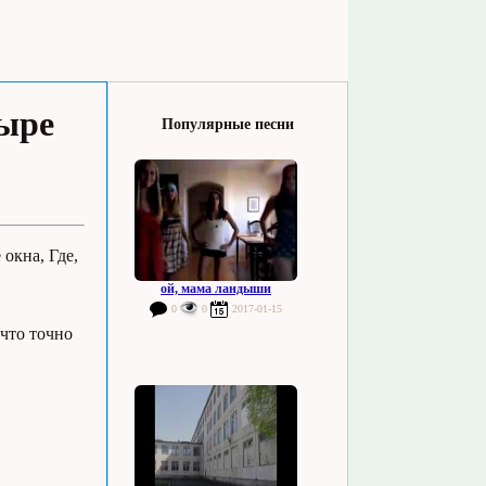
тыре
Популярные песни
 окна, Где,
ой, мама ландыши
0
0
2017-01-15
 что точно