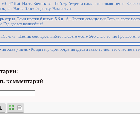
 MC 47 feat. Настя Кочеткова - Победа будет за нами, это я знаю точно. Береги
вь, как Настя бережёт дочку. Нам есть за
рь отряд:Семи-цветик 6 школа 5 б и 1б - Цветик-семицветик Есть на свете мес
о Где цветет волшебный
Солька - Цветик-семицветик Есть на свете место Это знаю точно Где цветет
-Ты одна у меня - Когда ты рядом, когда ты здесь я знаю точно, что счастье в э
.
тарии:
ть комментарий