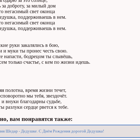
агодарю за это солнце,
 за доброту, за милый дом
что негасимый свет оконца
дедушка, поддерживаешь в нем.
что негасимый свет оконца
дедушка, поддерживаешь в нем.
кие руки закалялись в бою,
и и муки ты пронес честь свою.
е напасти, бодрецом ты слывёшь,
ем только счастье, с кем по жизни идешь.
яя полотна, время жизни течет,
поворотно мы тебя, звездочёт.
 и внуки благодарны судьбе,
ы разлуки сердце рвется к тебе.
о, вам понравятся также:
ия Шедар - Дедушке. С Днём Рождения дорогой Дедушка!