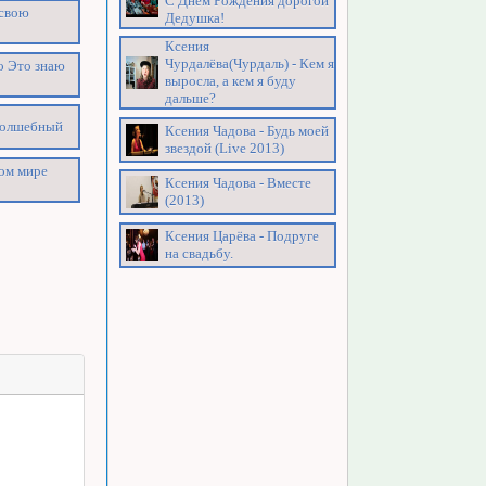
С Днём Рождения дорогой
 свою
Дедушка!
Ксения
Чурдалёва(Чурдаль) - Кем я
то Это знаю
выросла, а кем я буду
дальше?
 волшебный
Ксения Чадова - Будь моей
звездой (Live 2013)
том мире
Ксения Чадова - Вместе
(2013)
Ксения Царёва - Подруге
на свадьбу.