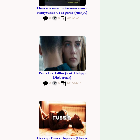
Опустел наш любимый класс
минусовка с титрами (минус)
0
0
2016-12-19
Prinz Pi - 1,40m (feat. Philipp
Dittberner)
0
0
2017-01-18
Сектор Газа - Лирика (Олеся