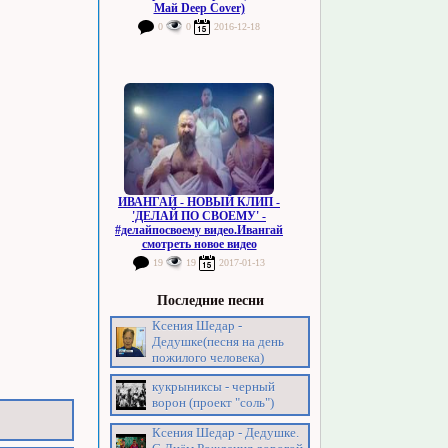
Май Deep Cover)
0
0
2016-12-18
ИВАНГАЙ - НОВЫЙ КЛИП -
'ДЕЛАЙ ПО СВОЕМУ' -
#делайпосвоему видео.Ивангай
смотреть новое видео
19
19
2017-01-13
Последние песни
Ксения Шедар -
Дедушке(песня на день
пожилого человека)
кукрыниксы - черный
ворон (проект "соль")
Ксения Шедар - Дедушке.