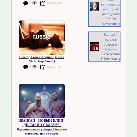
0
0
2017-01-18
выбираешь
женщину
рассудком
(сл.Ах
Астахова.)
Kental -
Кусни
Корлан
(Памяти
Батырхана
Сектор Газа - Лирика (Олеся
Шукенова)
Май Deep Cover)
0
0
2016-12-18
ИВАНГАЙ - НОВЫЙ КЛИП -
'ДЕЛАЙ ПО СВОЕМУ' -
#делайпосвоему видео.Ивангай
смотреть новое видео