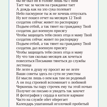
бы не был он в голове лишь ты с ним
Тает час за часом на гражданке тает
А дождь как на зло сука полевает
Небо пасмурное ты ж не хочешь отпускать
Ну вот пошел отчет на месяцев 12 Твой
солдатик сейчас живет по распорядку
Подьем отбой, а так тянет на гражданку Твой
солдатик дал военную присягу
Чтобы защищать тебя своих отца и маму Твой
солдатик сейчас живет по распорядку
Подьем отбой, а так тянет на гражданку Твой
солдатик дал военную присягу
Чтобы защищать тебя своих отца и маму
Ну что там сколько месяцев аж хочеться
повеситься Письмами тянеться до службы
лестница
Не лезте в душу ну просит же не лезте
Ваши советы здесь по сути не уместны
Её мысли лишь о нем как там он родимый
А он под строевой вспоминает о любимой
Черкнешь ты пару строчек ему ты этой ночью
Получит он письмо и увидеть так захочет
И фотография у сердца в китиле кармане
Часто на службе обет оберегает
Календарь ушатанный иголочкой пробитый