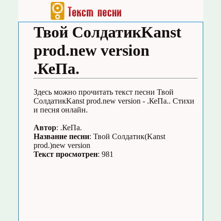
Твой СолдатикKanst
prod.new version
.КеПа.
Здесь можно прочитать текст песни Твой
СолдатикKanst prod.new version - .КеПа.. Стихи
и песня онлайн.
Автор
: .КеПа.
Название песни
: Твой Солдатик(Kanst
prod.)new version
Текст просмотрен
: 981