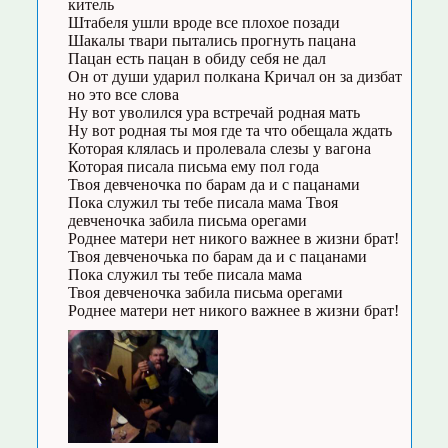
китель
Штабеля ушли вроде все плохое позади
Шакалы твари пытались прогнуть пацана
Пацан есть пацан в обиду себя не дал
Он от души ударил полкана Кричал он за дизбат
но это все слова
Ну вот уволился ура встречай родная мать
Ну вот родная ты моя где та что обещала ждать
Которая клялась и пролевала слезы у вагона
Которая писала письма ему пол года
Твоя девченочка по барам да и с пацанами
Пока служил ты тебе писала мама Твоя
девченочка забила письма орегами
Роднее матери нет никого важнее в жизни брат!
Твоя девченочька по барам да и с пацанами
Пока служил ты тебе писала мама
Твоя девченочка забила письма орегами
Роднее матери нет никого важнее в жизни брат!