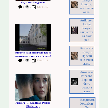
Санда -
ой, мама ландыши
Прости,
0
0
2017-01-15
мне очень
жаль!
Artik pres.
Asti &
Sonya -
минус ты
же мой
рай
Кентал &
Санда -
Опустел наш любимый класс
Прости
минусовка с титрами (минус)
мне очень
0
0
2016-12-19
жаль
Анжелика
Начесова -
Верной
быть
должна
жена
Владислав
Prinz Pi - 1,40m (feat. Philipp
Хошафян -
Dittberner)
Ты