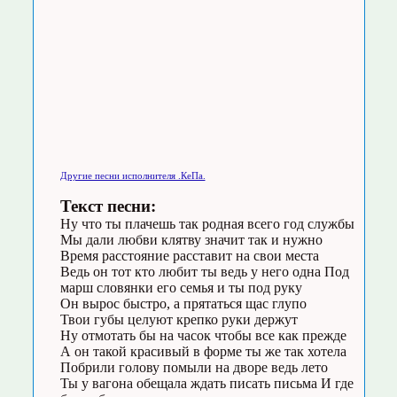
Другие песни исполнителя .КеПа.
Текст песни:
Ну что ты плачешь так родная всего год службы
Мы дали любви клятву значит так и нужно
Время расстояние расставит на свои места
Ведь он тот кто любит ты ведь у него одна Под
марш словянки его семья и ты под руку
Он вырос быстро, а прятаться щас глупо
Твои губы целуют крепко руки держут
Ну отмотать бы на часок чтобы все как прежде
А он такой красивый в форме ты же так хотела
Побрили голову помыли на дворе ведь лето
Ты у вагона обещала ждать писать письма И где