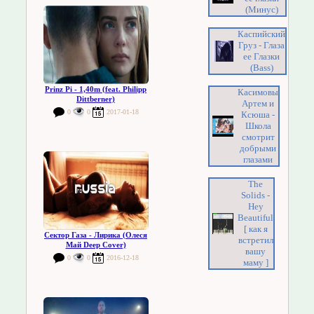
(Минус)
Каспийский
Груз - Глаза
ее Глазки
(Bass)
Prinz Pi - 1,40m (feat. Philipp
Касимовы
Dittberner)
Артем и
0
0
2017-01-18
Ксюша -
Школа
смотрит
добрыми
глазами
The
Solids -
Hey
Beautiful
[ как я
Сектор Газа - Лирика (Олеся
встретил
Май Deep Cover)
вашу
0
0
2016-12-18
маму ]