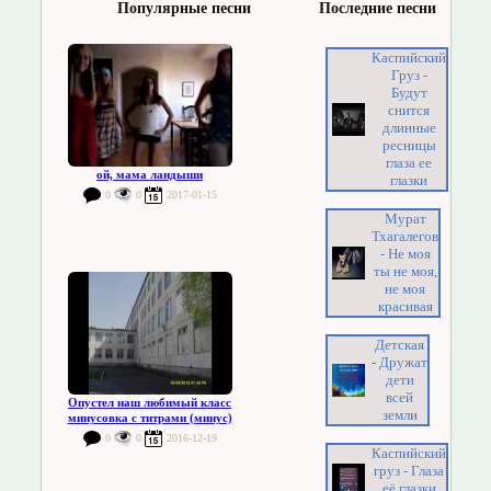
Популярные песни
Последние песни
Каспийский
Груз -
Будут
снится
длинные
ресницы
глаза ее
ой, мама ландыши
глазки
0
0
2017-01-15
Мурат
Тхагалегов
- Не моя
ты не моя,
не моя
красивая
Детская
- Дружат
дети
всей
Опустел наш любимый класс
земли
минусовка с титрами (минус)
0
0
2016-12-19
Каспийский
груз - Глаза
её глазки