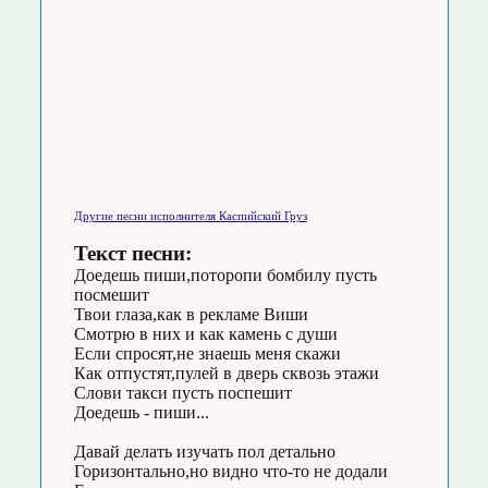
Другие песни исполнителя Каспийский Груз
Текст песни:
Доедешь пиши,поторопи бомбилу пусть
посмешит
Твои глаза,как в рекламе Виши
Смотрю в них и как камень с души
Если спросят,не знаешь меня скажи
Как отпустят,пулей в дверь сквозь этажи
Слови такси пусть поспешит
Доедешь - пиши...
Давай делать изучать пол детально
Горизонтально,но видно что-то не додали