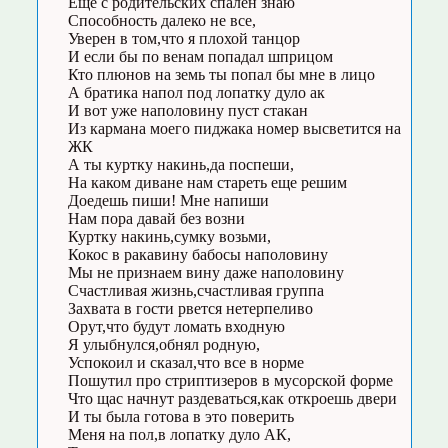
Еще с родительских спален знаю
Способность далеко не все,
Уверен в том,что я плохой танцор
И если бы по венам попадал шприцом
Кто плюнов на земь ты попал бы мне в лицо
А братика напол под лопатку дуло ак
И вот уже наполовину пуст стакан
Из кармана моего пиджака номер высветится на
ЖК
А ты куртку накинь,да поспеши,
На каком диване нам стареть еще решим
Доедешь пиши! Мне напиши
Нам пора давай без возни
Куртку накинь,сумку возьми,
Кокос в ракавину бабосы наполовину
Мы не признаем вину даже наполовину
Счастливая жизнь,счастливая группа
Захвата в гости рвется нетерпеливо
Орут,что будут ломать входную
Я улыбнулся,обнял родную,
Успокоил и сказал,что все в норме
Пошутил про стриптизеров в мусорской форме
Что щас начнут раздеваться,как откроешь двери
И ты была готова в это поверить
Меня на пол,в лопатку дуло АК,