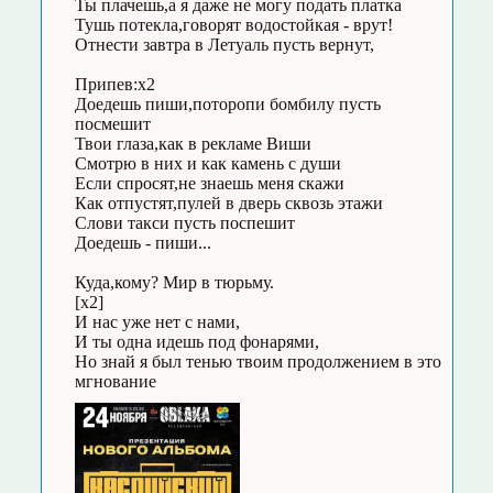
Ты плачешь,а я даже не могу подать платка
Тушь потекла,говорят водостойкая - врут!
Отнести завтра в Летуаль пусть вернут,
Припев:х2
Доедешь пиши,поторопи бомбилу пусть
посмешит
Твои глаза,как в рекламе Виши
Смотрю в них и как камень с души
Если спросят,не знаешь меня скажи
Как отпустят,пулей в дверь сквозь этажи
Слови такси пусть поспешит
Доедешь - пиши...
Куда,кому? Мир в тюрьму.
[х2]
И нас уже нет с нами,
И ты одна идешь под фонарями,
Но знай я был тенью твоим продолжением в это
мгнование